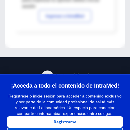
sesión
Ingresar a IntraMed
¡Acceda a todo el contenido de IntraMed!
Centro de Ayuda
Regístrese o inicie sesión para acceder a contenido exclusivo
y ser parte de la comunidad profesional de salud más
relevante de Latinoamérica. Un espacio para conectar,
Términos y condiciones
compartir e intercambiar experiencias entre colegas.
| Políticas de privacidad
Registrarse
| Todos los derechos reservados | Copyright 1997-2026