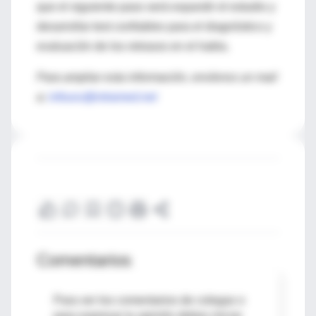
que el siguiente paso será expandir el estudio y
desarrollar test confiables para el diagnóstico y
evaluación de los retrasos en el habla.
Para ampliar esta información, envíenos un mail
a:
infouru@intramed.net
Comentarios
Para ver los comentarios de colegas o
para expresar tu opinión debes iniciar