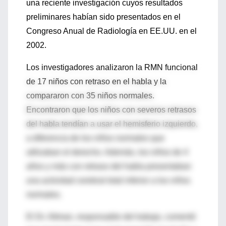
una reciente investigación cuyos resultados
preliminares habían sido presentados en el
Congreso Anual de Radiología en EE.UU. en el
2002.
Los investigadores analizaron la RMN funcional
de 17 niños con retraso en el habla y la
compararon con 35 niños normales.
Encontraron que los niños con severos retrasos
del habla tendían a usar el hemisferio izquierdo,
a diferencia de los niños normales que
utilizaban el derecho. Además, los niños de 4
años y más con retraso del habla presentaban
una actividad cerebral total inferior a los niños
normales.
El Dr. Altman, responsable del trabajo, comentó