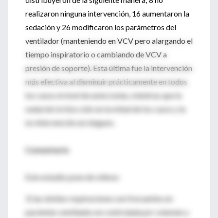
realizaron ninguna intervención, 16 aumentaron la
sedación y 26 modificaron los parámetros del
ventilador (manteniendo en VCV pero alargando el
tiempo inspiratorio o cambiando de VCV a
presión de soporte). Esta última fue la intervención
más efectiva al disminuir prácticamente en todos
los casos el nivel de asincronías, mientras que la
sedación lo hizo sólo en la mitad de los casos y la
no intervención en ninguno.
Comentario
Este estudio pone de relieve:
1) las dobles respiraciones son frecuentes en
pacientes ventilados en controlada por volumen y