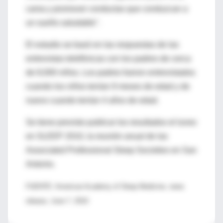
cama y promover conductas que conduzcan a
un sueño saludable".
El estudio se basó en las respuestas de las
entrevistas telefónicas con los padres de cerca
de 8,000 niños. Los padres fueron entrevistados
cuando los niños tenían 9 meses de edad y de
nuevo cuando tenían 4 años de edad.
Se tiene previsto publicar los resultados el lunes
en SLEEP 2010, la reunión anual de las
Associated Professional Sleep Societies en San
Antonio.
FUENTE: American Academy of Sleep Medicine, news
release, June 7, 2010