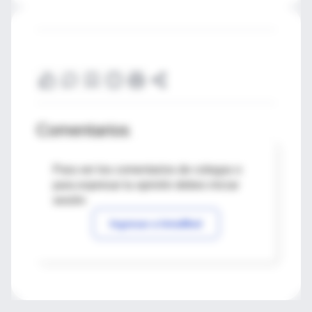
Comentarios
Para ver los comentarios de colegas o
para expresar tu opinión debes iniciar
sesión
Ingresar a IntraMed