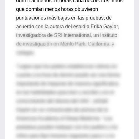
dormir al menos 11 horas cada noche. Los niños
que dormían menos horas obtuvieron
puntuaciones más bajas en las pruebas, de
acuerdo con la autora del estudio Erika Gaylor,
investigadora de SRI International, un instituto
de investigación en Menlo Park, California, y
colegas.
"Lograr que los padres establezcan rutinas en
cuanto a la hora de dormir puede ser una forma
importante de impactar de manera significativa
en las habilidades para leer y escribir y en el
conocimiento del idioma del niño", señaló
Gaylor en un comunicado de prensa de la
American Academy of Sleep Medicine. "Los
pediatras pueden trabajar con los padres y los
niños para fijar horarios regulares para ir a la