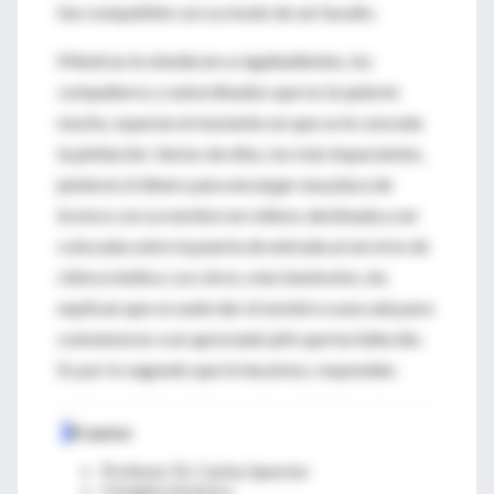
fue compatible con su modo de ser huraño.
Mientras le obedecen a regañadientes, los
compañeros y subordinados que no la quieren
mucho, esperan el momento en que se le conceda
la jubilación. Varios de ellos, los más impacientes,
juntaron el dinero para encargar una placa de
bronce con su nombre en relieve, destinada a ser
colocada sobre la puerta de entrada al servicio de
clínica médica. Los otros, más benévolos, les
explican que se suele dar el nombre a una sala para
conmemorar a un apreciado jefe que ha fallecido.
Es por lo segundo que lo hacemos, responden.
El autor
Profesor Dr. Carlos Spector
Cirujano torácico