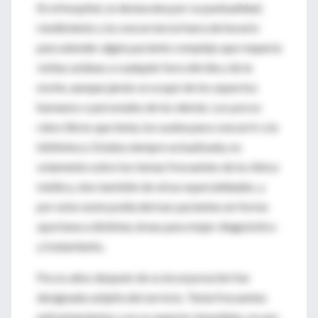
En el hospital, se destacaba por su puntualidad,
rendimiento y la concurrencia fuera de horario
para atender algún paciente complejo que requería
visitas asiduas a cualquier hora del día y de la
noche, aunque jamás se ocupó de los aspectos
humanos o personales de los demás. Los pocos
ratos libres que tenía, los usaba para concurrir a la
biblioteca. Estaba siempre actualizada, no
solamente sobre los temas frecuentes de la clínica
médica, sino también de otras especialidades, y
por esta razón podía derivar pacientes en forma
oportuna a distintas áreas para mejor diagnóstico
y tratamiento.
Pocos años después de su incorporación fue
designada subjefa del servicio. Tenía frecuentes
enfrentamientos con su superior inmediato, no por