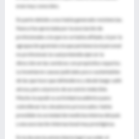
eran muy conocidos.
En parte debido a eso había generado resistencias.
Nunca fue apreciada por la asociación de
profesionales a la que no se había afiliado, ni por la
agrupación gremial a la que pertenecía el personal
no profesional, la cual pretendía ejercer la
dirección en las sombras con propósitos espurios.
Le inventaron causas judiciales poco sustentables
de las que tuvo que defenderse y desde luego salió
airosa, pero al precio de un estrés indecible.
Mucho la ayudó su actividad académica para
sobrellevar los sinsabores provocados: había
presidido la sociedad de medicina interna del país
y una asociación internacional muy prestigiosa.
En la docencia universitaria logró acceder al