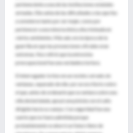
perteneciente a una de las instituciones estatales
armadas. Ella sabía de las dificultades a las que iba
a someterse tanto por ser mujer, como por
pertenecer a una minoría étnica discriminada en
ciertos ambientes. Más aún, era la época de la
guerrilla en que las prevenciones oficiales eran
extremas. Nos refirió que la entrevista
preocupacional fue una verdadera tortura.
El interrogador lo hizo en un recinto cerrado sin
ventanas, separado de ella por un escritorio sobre
el que, antes de ordenarle que se sentara sobre una
silla destartalada, apoyó una pistola con el caño
dirigido hacia su cuerpo. Con seguridad fue una
suerte que no fuera admitida porque
probablemente se ahorró un futuro lleno de