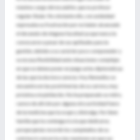
máximo cargo del escalafón, que es profesor
regular titular. No obstante ello, con asiduidad
expresaba su frustración por no haber alcanzado
el decanato de ninguna facultad ya que nunca la
convocaron a pesar de sus aptitudes para la
gestión, debido a su carácter poco componedor y
su escasa flexibilidad ante situaciones complejas
en que se deben poner en juego artes diplomáticas
de las que la doctora carecía. Hoy Remedios se
encuentra en las postrimerías de su carrera, muy
próxima a la jubilación. No ha preparado su retiro,
carece de afición por alguna otra actividad fuera
de la medicina que la ocupe y distraiga. No tiene
familia que la contenga ni a la que dedicarse,
porque jamás recordó los cumpleaños de su
sobrina ni concurría a las reuniones en que sus