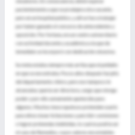
sinsabores. En consecuencia, debió esperar
pacientemente a que se produjera otra vacante,
pero en un hospital público, y allí se fue a trabajar
por haber ganado el concurso de antecedentes y
oposición. Por fortuna, era un centro universitario
con actividad docente y académica a la que de
inmediato se incorporó con dedicación obsesiva.
Su meta estaba siempre más arriba que el peldaño
en que se encontraba. Pocos años después fue jefa
del departamento clínico, pero eso tampoco le
alcanzaba; quería ser directora, cargo que otorga
poder y por ello sumamente apetecido para
algunos. Muchos inescrupulosos pretenden usarlo
para direccionar licitaciones y percibir comisiones
o lograr prebendas indebidas, lo cual no podría ser
el caso de Remedios, cuyos valores encomiables