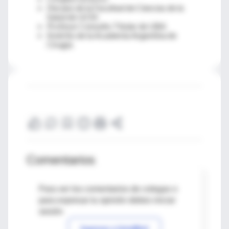
Decano de la Facultad de Ciencias de la
Salud de UCES
Profesor Consulto Titular de UBA
Emérito de la Academia Argentina de
Cirugía
Comentarios
Para ver los comentarios de colegas o
para expresar tu opinión debes iniciar
sesión
Ingresar a IntraMed