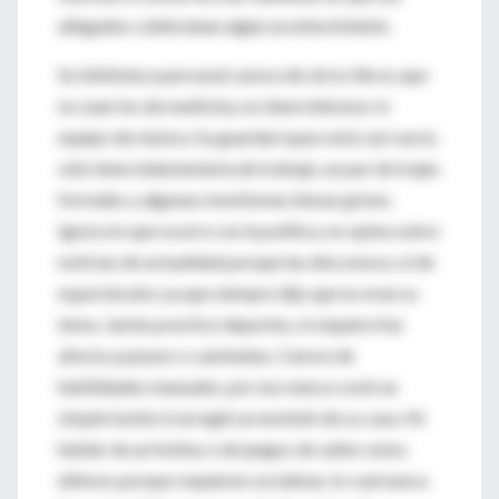
allegados celebraban algún acontecimiento.
Su biblioteca personal carece de otros libros que
no sean los de medicina, no tiene televisor ni
equipo de música. Su guardarropas está casi vacío;
sólo tiene indumentaria de trabajo, un par de trajes
formales y algunas monótonas blusas grises.
Ignora lo que ocurre con la política, no opina sobre
noticias de actualidad porque las desconoce, ni de
espectáculos ya que siempre dijo que no eran su
tema. Jamás practicó deportes, ni siquiera fue
afecta a paseos o caminatas. Carece de
habilidades manuales, por eso nunca cosió un
simple botón ni arregló un enchufe de su casa. Ni
hablar de un hobby o de juegos de salón; estos
últimos porque requieren socializar, lo cual nunca