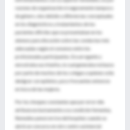
razones de organización ni seguramente tampoco
de género, sino debido a diferencias conceptuales
en los diagnósticos y tratamientos de los
pacientes difíciles que se presentaban en los
ateneos para discusión sobre las conductas más
adecuadas según el consenso entre los
profesionales participantes. Era arrogante y
enrostraba sus triunfos, lo cual generaba rechazos
por parte de muchos de los colegas a quienes solía
denigrar con epítetos, poco frecuentes entonces
en boca de las mujeres.
Por los choques constantes que por error ella
atribuía exclusivamente a su condición femenina,
Remedios pensó en irse del hospital, cuando se
abrió un concurso en otro centro asistencial