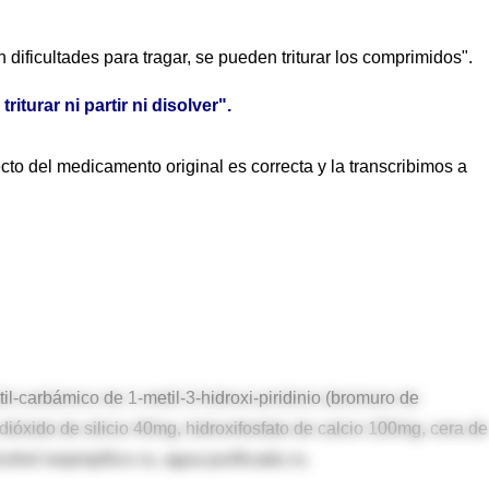
dificultades para tragar, se pueden triturar los comprimidos".
riturar ni partir ni disolver".
to del medicamento original es correcta y la transcribimos a
l-carbámico de 1-metil-3-hidroxi-piridinio (bromuro de
ióxido de silicio 40mg, hidroxifosfato de calcio 100mg, cera de
ol isopropílico cs, agua purificada cs.