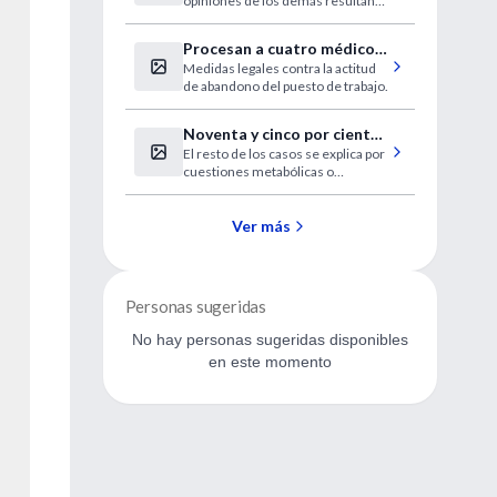
opiniones de los demás resultan
mejor para predecir la satisfacción
con una elección.
Procesan a cuatro médicos
Medidas legales contra la actitud
por abandonar una guardia
de abandono del puesto de trabajo.
pediátrica
Noventa y cinco por ciento
El resto de los casos se explica por
de la depresión se origina
cuestiones metabólicas o
en la infancia
aspectos como traumatismo.
Ver más
Personas sugeridas
No hay personas sugeridas disponibles
en este momento