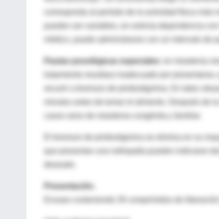
corresponda al período de la actividad física más i
pueden ser variables, en estricta dependencia con 
médico, puede administrarse con un intervalo de p
Pautas posológicas especiales
: en miastenia ne
tratamiento resultara inadecuado por presentarse,
recurrir a bromuro de piridostigmina. En tales situ
minutos antes de tomar el alimento. Después de la
casos raros de miastenia congénita y familiar.
El bromuro de piridostigmina se elimina en su mayo
que presentan una nefropatía pueden indicarse do
deseado.
Presentación.
Envase conteniendo 30 comprimidos de liberació