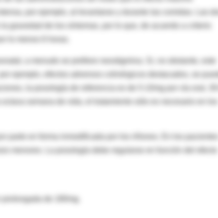
ntensa, por ejemplo, al levantarse y durante las comidas. Las d
la gravedad de los síntomas, por lo que, de acuerdo a criterio
or lo menos 6 horas.
onatal, a menudo se prefiere neostigmina. Si, no obstante, este
 por ejemplo, efectos adversos colinérgicos destacados, se pue
aciones, la posología de referencia es de 5-10mg por vía oral, 3
 octava semana de vida, el tratamiento sólo es necesario en los
r parte en forma inmodificada por los riñones. En los paciente
sis menores. La posología debe regularse en función del efecto
n prolongada de 180mg.