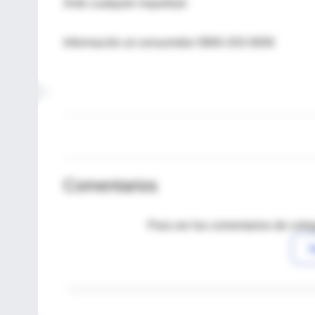
Ante cualquier inquietud:
Información al consumidor 0800-333-5658
Comentarios
Para ver los comentarios de coleg
I