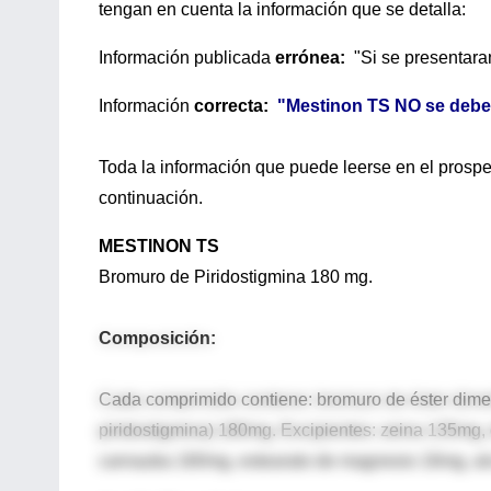
tengan en cuenta la información que se detalla:
Información publicada
errónea:
"Si se presentaran 
Información
correcta:
"Mestinon TS
NO
se debe t
Toda la información que puede leerse en el prospec
continuación.
MESTINON TS
Bromuro de Piridostigmina 180 mg.
Composición:
Cada comprimido contiene: bromuro de éster dimeti
piridostigmina) 180mg. Excipientes: zeina 135mg, d
carnauba 160mg, estearato de magnesio 16mg, alcoh