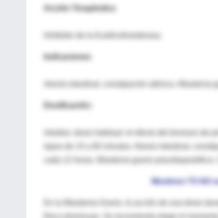
Acción Terapéutica
Inhibidor de la Acetilcolinesterasa.
Indicaciones
Atonía intestinal, constipación atónica. Miastenia 
Dosificación:
Adultos: dosis habitual: el efecto del bromuro de p
lapso de 15 a 60 minutos. Atonía intestinal, consti
cada 12 horas. Miastenia gravis pseudoparalítica: 
Mestinon TS NO se 
En la Miastenia Gravis, la acción de una dosis dur
física disminuye. Se recomienda elegir el moment