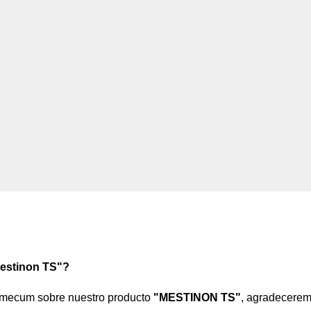
Mestinon TS"?
demecum sobre nuestro producto
"MESTINON TS"
, agradecere