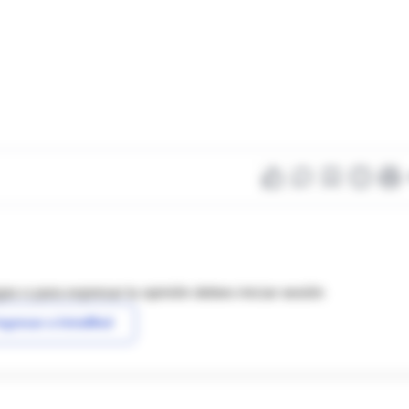
as o para expresar tu opinión debes iniciar sesión
ngresar a IntraMed