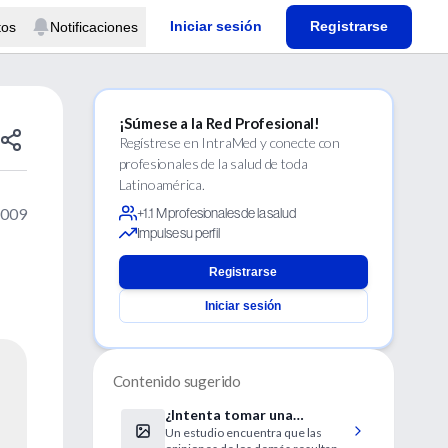
Iniciar sesión
Registrarse
tos
Notificaciones
¡Súmese a la Red Profesional!
Regístrese en IntraMed y conecte con
profesionales de la salud de toda
Latinoamérica.
2009
+1.1 M profesionales de la salud
Impulse su perfil
Registrarse
Iniciar sesión
Contenido sugerido
¿Intenta tomar una
Un estudio encuentra que las
decisión?