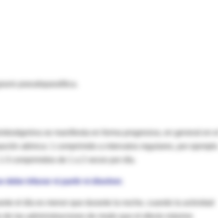
gravis pseudoparalítica.
iridostigmina se manifiesta en forma progresiva, en general en e
pación atónica: 1 comprimido a intervalos regulares, por ejemplo
1-3 comprimidos de 1 a 2 veces por día.
debe triturar ni partir ni disolver.
ante el día es menor que durante la noche, cuando la actividad
o de las administraciones de modo que el efecto máximo