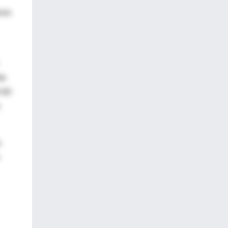
osis
de
0-60
s