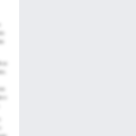
s
to
das
% se
os.
ras
as o
.
o
o
tado