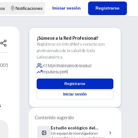
Iniciar sesión
Registrarse
tos
Notificaciones
¡Súmese a la Red Profesional!
Regístrese en IntraMed y conecte con
profesionales de la salud de toda
Latinoamérica.
2001
+1.1 M profesionales de la salud
Impulse su perfil
Registrarse
Iniciar sesión
s
Contenido sugerido
Estudio ecológico del
Un equipo de investigadores
efecto del