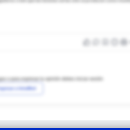
as o para expresar tu opinión debes iniciar sesión
ngresar a IntraMed