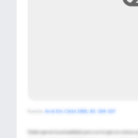
Fuente
:
Arch Dis Child 2001; 85: 104-107
Dado que en la actualidad, poco es lo que se conoce 