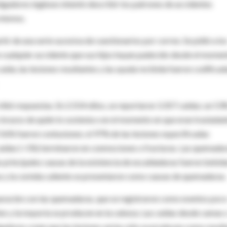
tigadores ingleses intentó describir los patrones de accidentes
 mismos.
tir de una serie sucesiva de cuestionarios por correo. Se pidió a lo
 cualquier accidente que sus hijos hayan padecido desde el momen
 caída, las lesiones resultantes y las ayuda recibida fueron codifica
1.466 respuestas. En 2.554 niños, se reportaron 3.357 caídas; un 53
brazos de quién lo sostenía o en el momento en que eran trasladad
el 56% fueron contusiones; el 97% de las lesiones especificadas
aídas (>1%) terminaron en conmociones o fracturas. Las quemadu
s principales causas de la existencia de escaldaduras fueron bebid
cas y la comida caliente se presentaron como causas de quemaduras
aración con las quemaduras, que se registraron como eventos poc
tes y la mayoría se producen en la cabeza. Las caídas desde camas 
igadores creen que las lesiones serias sólo se producen como resul