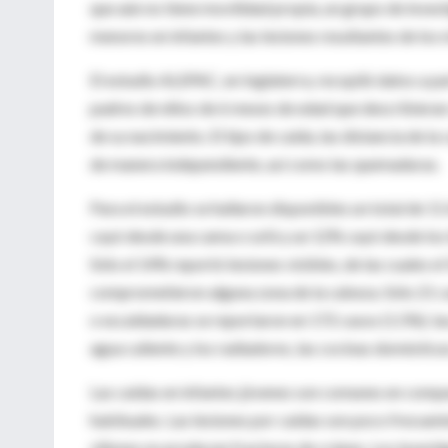
que aún no tiene movilidad propia, un grupo de inves
menores en infantes y las lesiones resultantes de los
El estudio ALSPAC, en Inglaterra, recopiló datos a par
padres de niños de 6 meses de edad que describieran
de su nacimiento. El tipo de caída, las distancia de la
de manera independiente, así como las quemaduras.
Para el estudio se hallaron disponibles un total de 1
cayó desde una cama o sofá y un 12% cayó desde los 
Sólo el 14% reportó lesiones visibles, de las cuales 
comprometieron alguna zona de la cabeza. Sólo 21 c
o escaldaduras se reportaron en 172 casos (1.5%); la
agua caliente y los radiadores, las cocinas domésti
Las caídas en infantes jóvenes son comunes en comp
habituales. Las lesiones por caídas son poco frecuen
sillones no producen fracturas de cráneo. Los invest