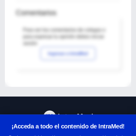
Comentarios
Para ver los comentarios de colegas o
para expresar tu opinión debes iniciar
sesión
Ingresar a IntraMed
¡Acceda a todo el contenido de IntraMed!
Centro de Ayuda