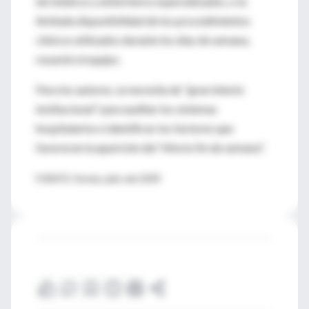
de médicos y enfermeros especializados, o la
limitada disponibilidad de los procedimientos
clínicos utilizados durante los días de semana,
resumió el equipo.
Para los autores, se necesita de "gran interés
institucional" para auditar los sistemas
hospitalarios e identificar los factores que
favorecen la aparición del "efecto fin de semana".
FUENTE: Stroke, julio del 2009