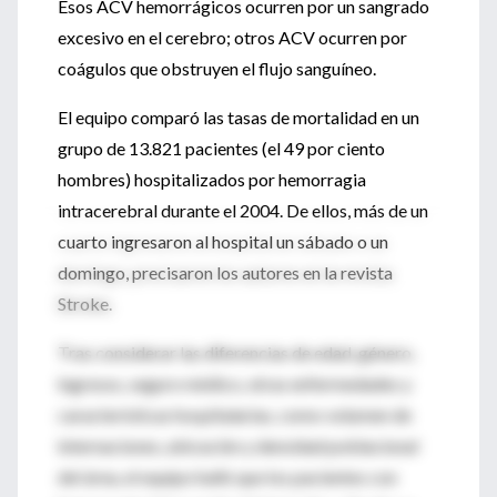
Esos ACV hemorrágicos ocurren por un sangrado
excesivo en el cerebro; otros ACV ocurren por
coágulos que obstruyen el flujo sanguíneo.
El equipo comparó las tasas de mortalidad en un
grupo de 13.821 pacientes (el 49 por ciento
hombres) hospitalizados por hemorragia
intracerebral durante el 2004. De ellos, más de un
cuarto ingresaron al hospital un sábado o un
domingo, precisaron los autores en la revista
Stroke.
Tras considerar las diferencias de edad, género,
ingresos, seguro médico, otras enfermedades y
características hospitalarias, como volumen de
internaciones, ubicación y densidad poblacional
del área, el equipo halló que los pacientes con