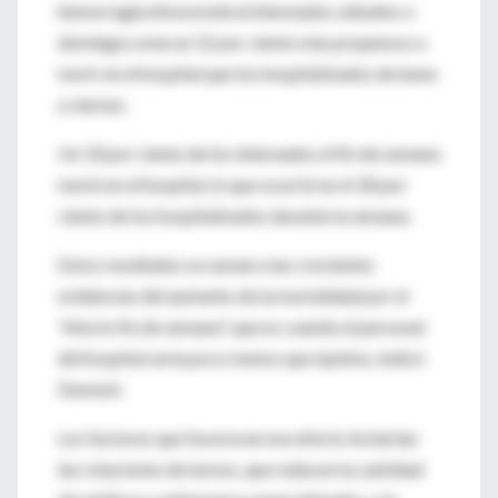
hemorragia intracerebral internados sábados o
domingos eran un 12 por ciento más propensos a
morir en el hospital que los hospitalizados de lunes
a viernes.
Un 33 por ciento de los internados el fin de semana
murió en el hospital, lo que ocurrió en el 30 por
ciento de los hospitalizados durante la semana.
Estos resultados se suman a las crecientes
evidencias del aumento de la mortalidad por el
"efecto fin de semana", que es cuando el personal
del hospital sería poco menos que óptimo, indicó
Dumont.
Los factores que favorecen ese efecto incluirían
las rotaciones de turnos, que reducen la cantidad