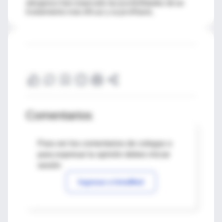
alergenos han mejorado las posibilidades de un
tratamiento más eficaz y su profilaxis.
Comentarios
Para ver los comentarios de colegas o
para expresar tu opinión debes iniciar
sesión
Ingresar a IntraMed