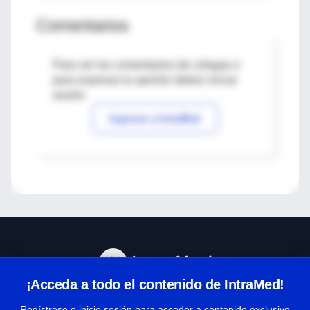
Comentarios
Para ver los comentarios de colegas o
para expresar tu opinión debes iniciar
sesión
Ingresar a IntraMed
¡Acceda a todo el contenido de IntraMed!
Centro de Ayuda
Regístrese o inicie sesión para acceder a contenido exclusivo