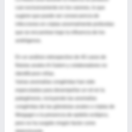
casi exclusivamente en los varones, lo que
sugiere que puede ser consecuencia de
infecciones en criptas anormalmente profundas
que se encuentran bajo la influencia de los
andrógenos.
En un análisis retrospectivo de 40 casos de
fístulas anales Al-Salem y colaboradores no
identificaron niñas.
Varias anomalías congénitas han sido
especuladas para desempeñar un rol en la
patogénesis, incluyendo las anomalías
congénitas de las glándulas anales o criptas de
Morgagni o la presencia de epitelio ectópico,
pero no ha surgido ningún factor como
determinante.