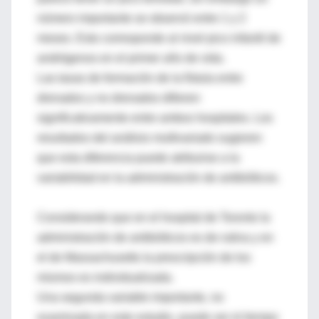
número importante se observó entre 1 y 2
meses. Esto corresponde al nivel pico infantil de
andrógenos en el primer año de vida.
Las tasas de formación de la fístula entre
drenados y no drenados difieren
significativamente entre ambos hospitales. Los
resultados del análisis multivariado sugieren
que esta diferencia puede atribuirse a la
variabilidad en la administración de antibióticos.
Considerando que en el hospital de Toronto la
administración de antibióticos es de rutina y en
el de Massachusetts la prescripción de los
mismos es individualizada.
Una segunda variable importante, no
examinada en este estudio, puede ser el tiempo