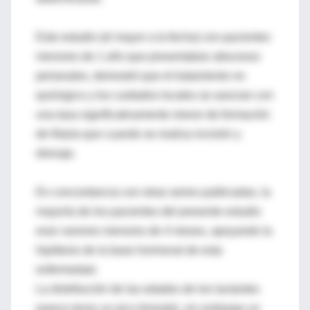
Este estudio (el mayor a la fecha) con pacientes
menores de 1 año que presentaban abscesos
perianales, demostró que el tratamiento no
quirúrgico y los cuidados locales se asocian con
una tasa significativamente menor de formación
de fístula que cuando se realiza incisión y
drenaje.
En concordancia con otras series publicadas, la
mayoría de los pacientes del presente estudio
eran varones menores de 4 meses, apoyando la
hipótesis de la base hormonal de esta
enfermedad.
La distribución de las edades de los lactantes
parece tener un pico bimodal, sin embargo un