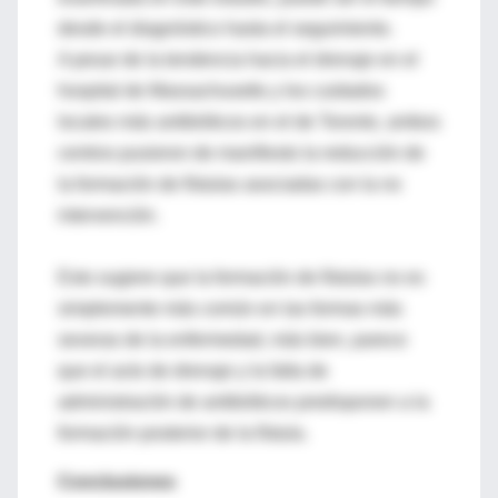
desde el diagnóstico hasta el seguimiento.
A pesar de la tendencia hacia el drenaje en el
hospital de Massachusetts y los cuidados
locales más antibióticos en el de Toronto, ambos
centros pusieron de manifiesto la reducción de
la formación de fístulas asociadas con la no
intervención.
Esto sugiere que la formación de fístulas no es
simplemente más común en las formas más
severas de la enfermedad, más bien, parece
que el acto de drenaje y la falta de
administración de antibióticos predisponen a la
formación posterior de la fístula.
Conclusiones