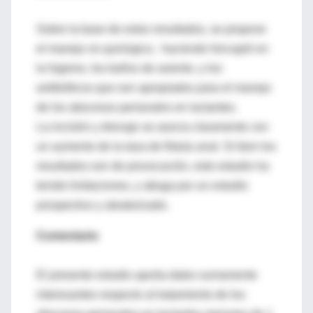
Sobre la base de estos resultados, se propone
el manejo no quirúrgico, haciendo hincapié en
la higiene, los baños de asiento, y los
antibióticos que son apropiados para el manejo
de los abscesos perianales en lactantes.
La incisión y drenaje se asocia claramente con
un aumento de la tasa de fístula anal. Si bien los
resultados son de provocación, este estudio ha
tenido limitaciones, y aboga por un estudio
prospectivo y aleatorizado.
Comentario
El presente estudio aporta datos sumamente
interesantes respecto al tratamiento de los