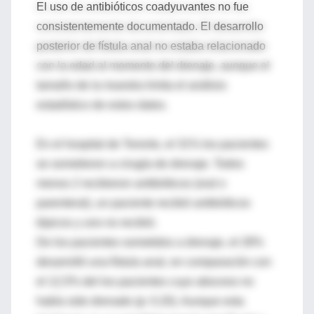
El uso de antibióticos coadyuvantes no fue
consistentemente documentado. El desarrollo
posterior de fístula anal no estaba relacionado
con la edad al momento del drenaje, aunque el
tamaño de la muestra limita el análisis
estadístico de estos datos.
En el hospital de Toronto, el 31% los pacientes
se sometieron a cirugía de drenaje. Todos
menos 2 recibieron antibióticos (oral o
parenteral), un paciente recibió antibióticos
tópicos y uno no recibió.
De los pacientes sometidos a drenaje, el 28%
desarrolló una fístula anal, en comparación con
el 12,5% del los pacientes cuyo absceso no
había sido drenado (p: 0.20). Aunque esta