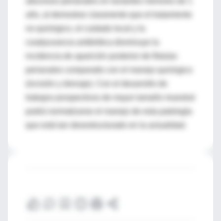
abscesos perianales en lactantes menores de 1
año, al demostrar claramente que el tratamiento
no quirúrgico, el cuidado local y la
coadyuvancia antibiótica disminuye la
incidencia de aparición posterior de fístulas
perianales comparado con el manejo quirúrgico
(incisión y drenaje). Con el desarrollo de
trabajos prospectivos de mayor tamaño muestral
podrá normatizarse el manejo de esta patología
que está tan desestructurado en la actualidad.