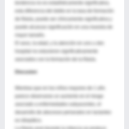
tendencia no es estadísticamente significativa,
esta diferencia del doble en la tasa de formación
de fístula, puede ser clínicamente significativa y
puede alcanzar significación en una muestra de
mayor tamaño.
El sexo, la edad, y la atención en uno u otro
hospital no estuvieron significativamente
asociados con la formación de la fístula.
Discusion
Mientras que en los niños mayores de 1 año
parece observarse un aumento en el riesgo
asociado a enfermedades subyacentes, el
desarrollo de abscesos perianales en lactantes
es idiopático.
La fístula anal durante la infancia se produce