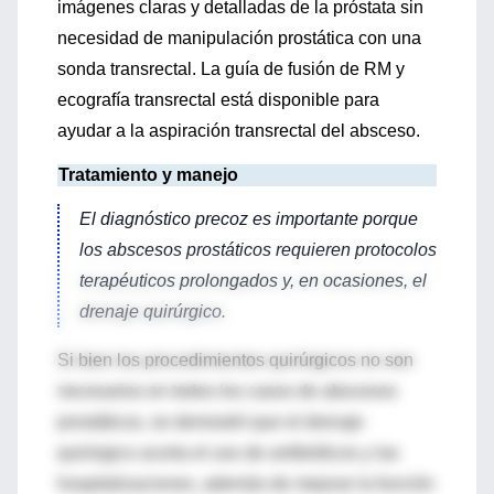
imágenes claras y detalladas de la próstata sin
necesidad de manipulación prostática con una
sonda transrectal. La guía de fusión de RM y
ecografía transrectal está disponible para
ayudar a la aspiración transrectal del absceso.
Tratamiento y manejo
El diagnóstico precoz es importante porque
los abscesos prostáticos requieren protocolos
terapéuticos prolongados y, en ocasiones, el
drenaje quirúrgico.
Si bien los procedimientos quirúrgicos no son
necesarios en todos los casos de abscesos
prostáticos, se demostró que el drenaje
quirúrgico acorta el uso de antibióticos y las
hospitalizaciones, además de mejorar la función