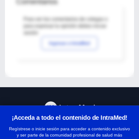
Comentarios
Para ver los comentarios de colegas o
para expresar tu opinión debes iniciar
sesión
Ingresar a IntraMed
¡Acceda a todo el contenido de IntraMed!
Centro de Ayuda
Regístrese o inicie sesión para acceder a contenido exclusivo
y ser parte de la comunidad profesional de salud más