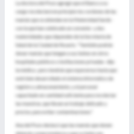
La doctora del Pozo agregó que el Banco a su
cargo recolectará en principio los cordones de las
mamás que se atiendan en la Maternidad Sardá -
con la que han celebrado un convenio- y dos
maternidades que dependen de la Secretaría de
Salud de la Ciudad de Rosario. "También podrán
donar mamás que tengan a sus bebes en otros
hospitales públicos o instituciones privadas -dijo
la médica-, pero tendrán que esperarnos hasta que
esté bien desarrollado el sistema informático de
registro y almacenamiento, y el personal
capacitado en cantidad suficiente para recolectar
las muestras, que llevan un trabajo delicado y
preciso, para evitar contaminaciones."
Ana del Pozo destacó que las mamás que donen
deberán comprometerse a que su bebe sea