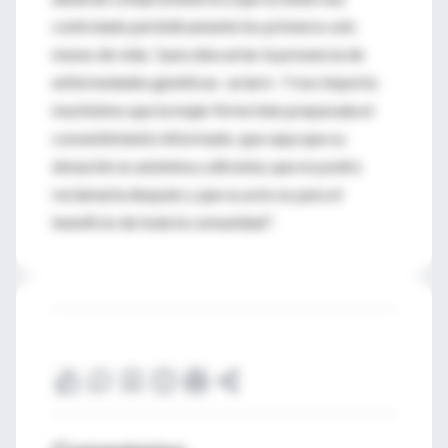
controlado periódicamente los primeros seis
meses de vida, "para descartar la presencia de
enfermedades genéticas -aclaró-. Y nos importa
muchísimo que la mujer firme bien preparada el
consentimiento informado, que sepa que su
donación es anónima y altruista, que no podrá
reclamarla después y que su acto es para el
beneficio de toda la comunidad".