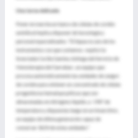
Una tarea delicada
Poner en marcha un banco de células de cordón
umbilical implica disponer de tecnología y
personal especializados. "El Sepax es uno de los
instrumentos con que contamos -explicó la
licenciada Cecilia Gamba, bióloga del Servicio de
Hemoterapia del Garrahan-, un equipo que
procesa automáticamente las unidades de sangre
de cordón para obtener un concentrado de células
progenitoras hematopoyéticas que son
almacenadas en nitrógeno líquido, a -196° de
temperatura y dispuestas luego en un bioarchivo,
un equipo de última generación capaz de
conservar 3624 de estas unidades."