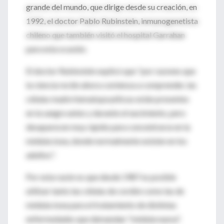
grande del mundo, que dirige desde su creación, en
1992, el doctor Pablo Rubinstein, inmunogenetista
chileno que también visitó el hospital Garrahan
para esta ocasión.
El doctor Rubinstein explicó que "por razones que
la ciencia recién ahora comienza a comprender, las
células madre hematopoyéticas están presentes
en la sangre antes y durante el nacimiento, pero
desaparecen muy rápido para concentrarse en la
médula ósea, donde normalmente existen en los
adultos".
Por esta razón es que desde 1987 es posible
utilizar tanto las células de cordón como las de
médula ósea para el tratamiento de distintas
enfermedades que demandan "médula nueva".