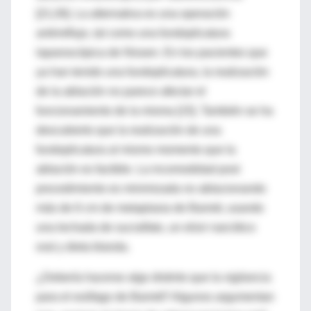
[21;26]. La alternativa es una operación
antirreflujo, tal como una fundoplicatura
laparoscópica de Nissen. En los pacientes que
ya han tenido una fundoplicatura, la realización
de la ablación no parece afectar el
funcionamiento de la misma [15]. También se ha
descubierto que la realización de una
fundoplicatura al mismo momento que la
ablación es factible. La incomodidad post
procedimiento es minimizada no ablacionando
más de 6 cm de metaplasia de Barrett, usando
una lechada de sucralfato, un elixir narcótico
oral y dieta blanda.
¿Debería hacerse algo distinto que la vigilancia
para el esófago de Barrett? Algunos argumentan