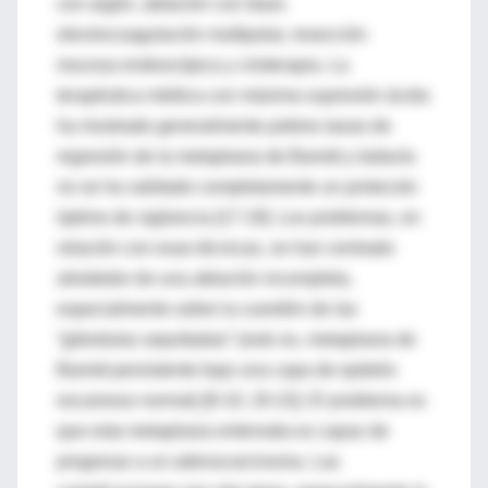
con argón, ablación con láser,
electrocoagulación multipolar, resección
mucosa endoscópica y crioterapia. La
terapéutica médica con máxima supresión ácida
ha mostrado generalmente pobres tasas de
regresión de la metaplasia de Barrett y todavía
no se ha validado completamente un protocolo
óptimo de vigilancia [17-19]. Los problemas, en
relación con esas técnicas, se han centrado
alrededor de una ablación incompleta,
especialmente sobre la cuestión de las
“glándulas sepultadas” (esto es, metaplasia de
Barrett persistente bajo una capa de epitelio
escamoso normal) [8-10, 20-22]. El problema es
que esta metaplasia enterrada es capaz de
progresar a un adenocarcinoma. Las