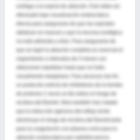
esófago a la espiral de ablación. Esto debe ser
efectuado bajo visualización endoscópica
directa para asegurarse de que las espirales
ablativas se muevan y que la mucosa esofágica
no esté adherida a ellas. Para asegurarse de
que se logró la ablación completa es esencial el
seguimiento a intervalos de 3 meses con
ablaciones repetidas hasta que no halla
visualmente metaplasia. Para alcanzar ese fin,
un protocolo estricto de inhibidores de la bomba
de protones 2 veces al día redice el riesgo de
recidiva del Barrett. Otros también han notado
que la reducción agresiva del reflujo ácido
disminuye el riesgo de recidiva del Barrett tanto
para la coagulación con plasma como para la
ablación endoscópica por radiofrecuencia