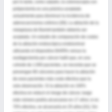
por lo tanto, como catastro, la colonoscopía con
polipectomía es una práctica aceptada
actualmente para disminuir la incidencia de
adenocarcinoma colónico [30]. La ablación de la
metaplasia de Barrett también debería ser
aceptada. Un estudio de comparación de costos
de la ablación endoscópica endoluminal
utilizando el dispositivo BARRx versus la
esofagectomía por cáncer halló que, en una
cohorte de 1.000 pacientes, se necesita que se
prevengan 80 cánceres para hacer la ablación
de esos pacientes más costo efectiva que la
sola observación. Si la ablación es 100%
efectiva en reducir el riesgo de cáncer, luego
este número podría alcanzarse en 17 años; si es
70% efectiva, se alcanzaría en 25 años [31]. Sin