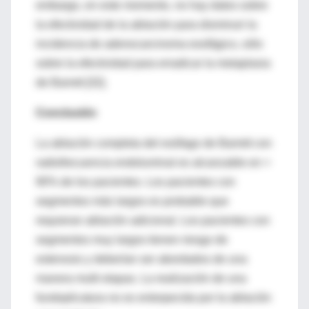
embargo, en este momento, no hay datos sobre
la efectividad de la ablación para disminuir la
incidencia de adenocarcinoma esofágico, sólo
sobre la efectividad para erradicar la metaplasia
de Barrett [32].
Conclusión
La ablación completa del esófago de Barrett con
radiofrecuencia endoluminal es alcanzable en >
90% de los pacientes. Los pacientes con
segmentos más largos es probable que
requieran ablación adicional. Los pacientes con
segmentos muy largos tienen riesgo de
estenosis y deberían ser abordados de una
manera multi etapas. La realización de una
fundoplicatura no es entorpecida por la ablación