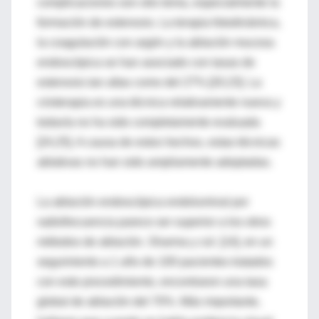
complicaciones son otro tema, especialmente la
formación de estenosis. La terapia fotodinámica,
la coagulación con argón y la ablación mucosa
endoscópica se han asociado con tasas de
estenosis tan altas como del 27% [20,23]. La
crioterapia es una técnica relativamente nueva y
todavía no ha sido completamente evaluada
[24,25]. A causa de estos hechos, estas técnicas
ablativas no han sido ampliamente adoptadas.
La ablación endoscópica endoluminal por
radiofrecuencia parece ser superior a los otros
métodos de ablación. Sharma y col. [14], en un
seguimiento a 1 año de 100 pacientes tratados
con este procedimiento, encontraron una tasa
global de ablación del 70%. Más importante,