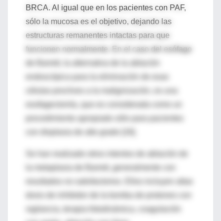
BRCA. Al igual que en los pacientes con PAF,
sólo la mucosa es el objetivo, dejando las
estructuras remanentes intactas para que
funcionen normalmente. En el caso del esófago
de Barrett, la alternativa de la ablación
endoscópica para la eliminación de esas
células proclives a la malignización, es una
esofagectomía, que es considerada como un
procedimiento apropiado sólo para pacientes
con displasia de alto grado [16].
Se han realizado otros intentos de ablación de
la metaplasia de Barrett, generalmente con
resultados no satisfactorios. Ellos incluyen altas
dosis de inhibidor de la bomba de protones con
vigilancia, terapia fotodinámica, coagulación