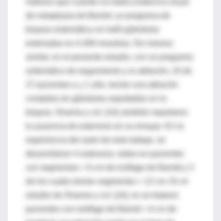
hallaron que cuando no había evidencia visual
de metaplasia de Barrett, un programa de
biopsia sistemática no halló glándulas
enterradas en 4.306 muestras. De manera
similar, en el presente estudio, con un programa
sistemático de seguimiento y re-ablación, 25 de
27 pacientes a
>
1 año, tenían una ablación
completa sin glándulas sepultadas en la
biopsia. Sharma y col. [14], también reportaron
la ausencia de estenosis en su ensayo. En la
experiencia del autor de este trabajo, se
desarrollaron 4 estenosis, todas en pacientes
con segmentos > 6 cm de esófago de Barrett y 3
de los cuales tenían segmentos > 12 cm. En el
estudio de Sharma y col. [14], no se trataron
pacientes con esófago de Barrett > 6 cm de