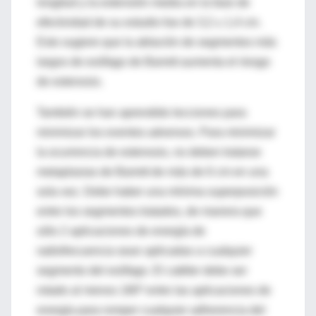
longitud y la extensión media en la fase de
efectividad de su estudio fue de 3,2 ± 1,4 cm.
Esto sugiere que la ablación de segmentos más
largos de esófago de Barrett aumenta el riesgo
de estenosis.
También se han aprendido lecciones para
minimizar los eventos adversos. Para minimizar
la ocurrencia de estenosis, no deben tratarse
metaplasias de Barrett de más de 6 cm en una
sola vez. Debe haber una mínima superposición
entre los segmentos tratados, de manera que
sólo 2 aplicaciones de energía de
radiofrecuencia sean aplicadas a cualquier
segmento del esófago. El catéter debe ser
rotado al menos 180º entre las aplicaciones de
energía para romper cualquier adherencia del