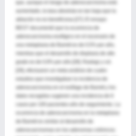
que, aunque el riesgo de adenocarcinoma está
aumentado, la tasa absoluta es tan baja que la
ablación no es beneficiosa [27]. El ensayo
BEST documentó que la ocurrencia de
adenocarcinoma esofágico en el escenario de
una metaplasia de Barrett es de 0,5% por año,
mientras que el desarrollo de displasia de alto
grado es de 0,9% por año [28]. Rastogi y col.
[29], efectuaron un meta-análisis de cuatro
estudios que investigaban la incidencia de
adenocarcinoma en el esófago de Barrett y los
datos recogidos sugieren una incidencia de 6
casos por 100 pacientes-año de seguimiento. La
ocurrencia de adenocarcinoma en la metaplasia
de Barrett es similar al desarrollo de
adenocarcinomas en los adenomas colónicos;