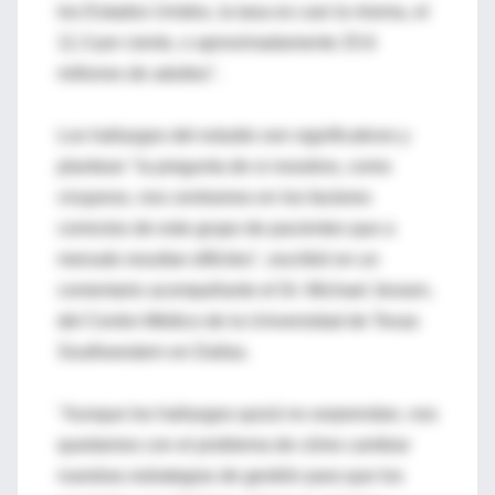
los Estados Unidos, la tasa es casi la misma, el
11.3 por ciento, o aproximadamente 25.6
millones de adultos".
Los hallazgos del estudio son significativos y
plantean "la pregunta de si nosotros, como
cirujanos, nos centramos en los factores
correctos de este grupo de pacientes que a
menudo resultan difíciles", escribió en un
comentario acompañante el Dr. Michael Jessen,
del Centro Médico de la Universidad de Texas
Southwestern en Dallas.
"Aunque los hallazgos quizá no sorprendan, nos
quedamos con el problema de cómo cambiar
nuestras estrategias de gestión para que los