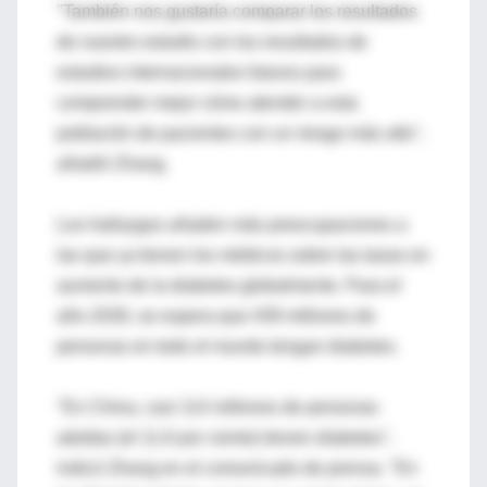
"También nos gustaría comparar los resultados
de nuestro estudio con los resultados de
estudios internacionales futuros para
comprender mejor cómo atender a esta
población de pacientes con un riesgo más alto",
añadió Zhang.
Los hallazgos añaden más preocupaciones a
las que ya tienen los médicos sobre las tasas en
aumento de la diabetes globalmente. Para el
año 2030, se espera que 439 millones de
personas en todo el mundo tengan diabetes.
"En China, casi 114 millones de personas
adultas (el 11.6 por ciento) tienen diabetes",
indicó Zhang en el comunicado de prensa. "En