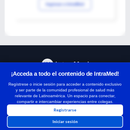
Ingresar a IntraMed
¡Acceda a todo el contenido de IntraMed!
Centro de Ayuda
Regístrese o inicie sesión para acceder a contenido exclusivo
y ser parte de la comunidad profesional de salud más
relevante de Latinoamérica. Un espacio para conectar,
Términos y condiciones
compartir e intercambiar experiencias entre colegas.
| Políticas de privacidad
Registrarse
| Todos los derechos reservados | Copyright 1997-2026
Iniciar sesión