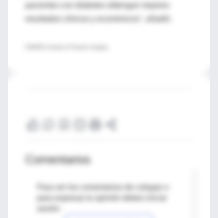
pacientes con diabetes obtengan mejores
resultados clínicos y económicos", añadió.
FUENTE: Annals of Thoracic Surgery
Comentarios
Para ver los comentarios de colegas o
para expresar tu opinión debes iniciar
sesión