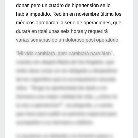
donar, pero un cuadro de hipertensión se lo
había impedido. Recién en noviembre último los
médicos aprobaron la serie de operaciones, que
durará en total unas seis horas y requerirá
varias semanas de un doloroso post operatorio.
"Mi vida cambiará, pero cambiará para bien",
cuenta con alegría María de los Angeles, que
entre otras cosas se vio obligada a despedirse
de los cigarrillos que la acompañaron durante
años. "Tengo la oportunidad de darle a mi
hermana una mejor calidad de vida, ¿cómo no
la voy a aprovechar?", se pregunta, y cuenta
que hace poco pidió un permiso especial para
acompañar a su hermana a diálisis.
Le pusieron un delantal y la hicieron pasar a