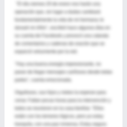
"El día viernes 20 de enero nos harán una
operación que, sin lugar a dudas cambiará
fundamentalmente la vida de mi hermana; le
donaré mi riñón", escribió hace algunos días en
su cuenta de Facebook y provocó una catarata
de comentarios y cadenas de oración que se
esparció velozmente por la red.
"Hay una buena energía impresionante, no
paran de llegar mensajes cariñosos desde todas
partes", cuenta emocionada.
Orgullosos, sus hijos y nietos la esperan para
cenar. Faltan pocas horas para la intervención y
todos se reunieron en la casa familiar. "Ellos
están con los temores lógicos, pero yo estoy
tranquila, con una paz inmensa. Estoy segura