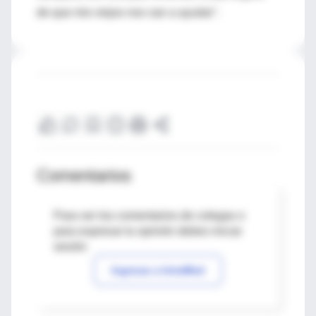
de que mis viejos nos van a ayudar".
Comentarios
Para ver los comentarios de colegas o
para expresar tu opinión debes iniciar
sesión
Ingresar a IntraMed