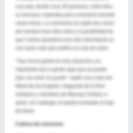
una sala, donde unas 30 personas, entre ellas
su hermana, esperaba para conectarse durante
varias horas. La ceremonia se repite tres veces
por semana hace diez años y la posibilidad de
que Carlota abandone esa vida intermitente es
una razón más que justifica su acto de amor.
"Hay mucha gente en esta situación y es
importante que la gente sepa que se puede.
Que con amor se puede", repite una y otra vez
María de los Angeles, integrante de la Red
Solidaria y voluntaria de Missing Children a
quien, sin embargo, le queda incómodo el traje
de héroe.
Cadena de oraciones