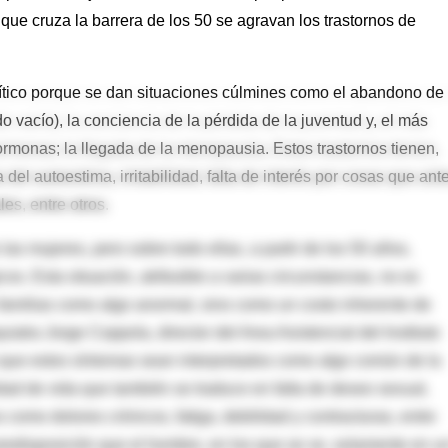
que cruza la barrera de los 50 se agravan los trastornos de
ítico porque se dan situaciones cúlmines como el abandono de 
 vacío), la conciencia de la pérdida de la juventud y, el más
hormonas; la llegada de la menopausia. Estos trastornos tienen,
el autoestima, irritabilidad, falta de interés por cosas que ant
es, entre otros.
s mujeres, pero sobre todo ellas, a partir de los 50 años,
os. Esta situación, atribuible a varias circunstancias, no es
familias como algo anormal, sino como un costo inherente de
uiatra Jorge Coppola, director del Area Asistencial del Instituto
 que estos síntomas sean interpretados como algo común de la
dad de vida que también se traduce en falta de deseo sexual,
s como dolores crónicos, fatiga, debilidad y contracturas, entre
redisposición que el hombre, en los que se ve, solamente en u