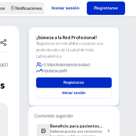
Iniciar sesión
Registrarse
tos
Notificaciones
¡Súmese a la Red Profesional!
Regístrese en IntraMed y conecte con
profesionales de la salud de toda
Latinoamérica.
2007
+1.1 M profesionales de la salud
Impulse su perfil
os
Registrarse
Iniciar sesión
Contenido sugerido
Beneficio para pacientes
Deberán prestar ese servicio los
con mastectomías por