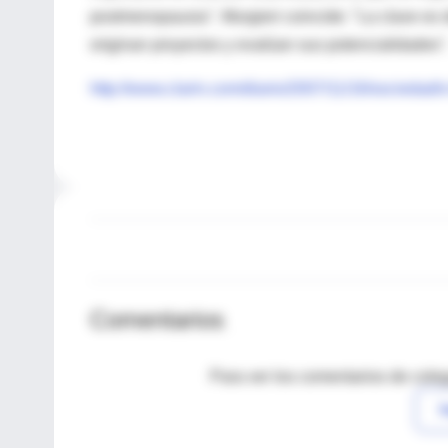
postmenopausia". Murgieri coincide: "La clave es
originan proyectos y evalúan sus potencialidades"
http://www.clarin.com/diario/2007/11/16/sociedad/
Comentarios
Para ver los comentarios de coleg
I