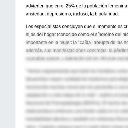
advierten que en el 25% de la población femenina 
ansiedad, depresión o, incluso, la bipolaridad.
Los especialistas concluyen que el momento es cr
hijos del hogar (conocido como el síndrome del nido
importante en la mujer: la "caída" abrupta de las 
además, sus manifestaciones concretas: la pérdida d
causaban placer, y alteración de los vínculos social
"Vemos regularmente que tanto los hombres como la
desarrollan mayor cantidad de trastornos psicológic
reconocida muchas veces por los pacientes o sus 
adaptación a esta etapa de la vida", explica el psiq
Nacional de Psicopatología (INAPsi). El hecho de
edad produce entonces una fuerte caída en la cali
inestabilidad afectiva y también en síntomas físico
otros. Coppola asegura que la mujer tiene mayor p