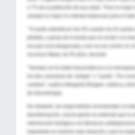
o 7% de la población de esa edad. "Pero la mujer 
siempre lo mejor es intentar balancear para el lad
"Yo pude sobrellevar mis 50 cuando me di cuenta 
pérdida, a pesar de lo fuerte que es recibir a la
era que lucía desganada y eso no era común en mí.
reconoce Marta, de 55 años, docente.
"Siempre se ha dado trascendencia a la menopausia
los dos caracteres de "peligro" y "suerte". Por co
cambiar", explica Margarita Murgieri, médica y di
de Gerontología.
No obstante, los especialistas recomiendan un trat
desinformación, mucha gente no entiende que la si
intervención biológica con fármacos antidepresivo
importante es resolver esta situación y que la muj