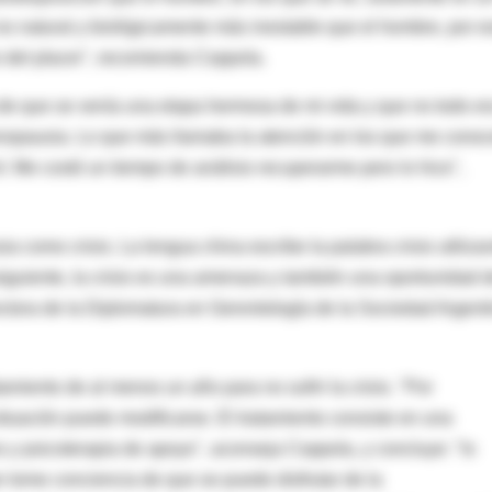
es natural y biológicamente más inestable que el hombre, por e
o del placer", recomienda Coppola.
de que se venía una etapa hermosa de mi vida y que no todo er
 menopausia. Lo que más llamaba la atención en los que me cono
 Me costó un tiempo de análisis recuperarme pero lo hice",
 como crisis. La lengua china escribe la palabra crisis utiliza
nsiguiente, la crisis es una amenaza y también una oportunidad 
rectora de la Diplomatura en Gerontología de la Sociedad Argent
amiento de al menos un año para no sufrir la crisis. "Por
tuación puede modificarse. El tratamiento consiste en una
s y psicoterapia de apoyo", aconseja Coppola, y concluye: "lo
er tome conciencia de que se puede disfrutar de la