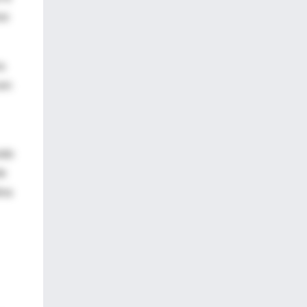
so
a
cen
ndo
de
ina