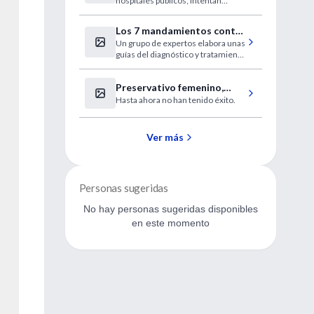
hospitales públicos; intentan
cáncer
mejorar la calidad de vida de
mujeres de escasos recursos
Los 7 mandamientos contra
Un grupo de expertos elabora unas
el dolor de espalda
guías del diagnóstico y tratamiento
de la lumbalgia.
Preservativo femenino,
Hasta ahora no han tenido éxito.
segunda versión
Ver más
Personas sugeridas
No hay personas sugeridas disponibles
en este momento