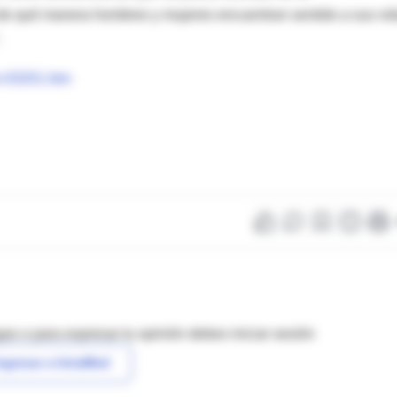
 de qué manera hombres y mujeres encuentran sentido a sus vid
.
s-03201.htm
as o para expresar tu opinión debes iniciar sesión
ngresar a IntraMed