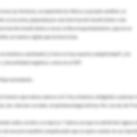
cesa sus lecturas, su experiencia clínica, su propio análisis, su
do su escucha, jaqueada por una teorización insuficiente o tan
teorización insuficiente a veces orilla el espontaneísmo, que no es
ble, no menos rígida que la teoricista.
 no hubiera cambiado?¿Cómo es hoy nuestra subjetividad? ¿Un
I? ¿Una entidad orgánica, como en el XX?
lujo turbulento.
ni menos que menos atarse a él. Hoy estamos obligados a pensar e
cias, las ciencias sociales, la epistemología de hoy. No con las de Fre
ciendo oídos sordos a su época. Y ahora, en que se advierten signos 
 de ese psicoanálisis anquilosado que se quiso sentar en sus laurel