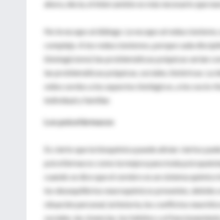
ahora, decía, el intercambio es más necesario que nu
No le escapo al diálogo. Le escapo al reduccionismo, 
complejo. A los reduccionismos, porque cada disciplin
(biologicismo) las problemáticas psíquicas serían con
las problemáticas psíquicas, sociales, históricas. La 
oídos sordos a los aspectos biológicos, a los socio-hi
individual y familiar.
Los psicofármacos
Es cierto que la bioquímica puede aliviar ciertos pad
psicofármacos como la mejora para toda psicopatologí
cuando se dice que el cerebro es un sistema químico
los desequilibrios neuroquímicos presentes, debido a l
situación personal, la historia, los conflictos neurót
sociales, las vivencias, los hábitos y el funcionamien