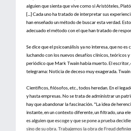
alguien que sienta que vive como si Aristóteles, Pla
[...] Cada uno ha tratado de interpretar sus experien
han enseñado un método de buscar esta verdad. Esto es
adecuado el método con el que han tratado de respon
Se dice que el psicoanálisis ya no interesa, que no e
luchando con los nuevos desafíos clínicos, teóricos y
periódico que Mark Twain había muerto. El escritor,
telegrama: Noticia de deceso muy exagerada. Twain n
Científicos, filósofos, etc., todos heredan. En el leg
y hasta empresas. No se trata de administrar un patrimo
hay que abandonar la fascinación. "La idea de herenci
instante, en un contexto diferente, un filtrado, una e
es alguien que escoge y que se pone a prueba decidi
sino de su obra. Trabajemos la obra de Freud definie