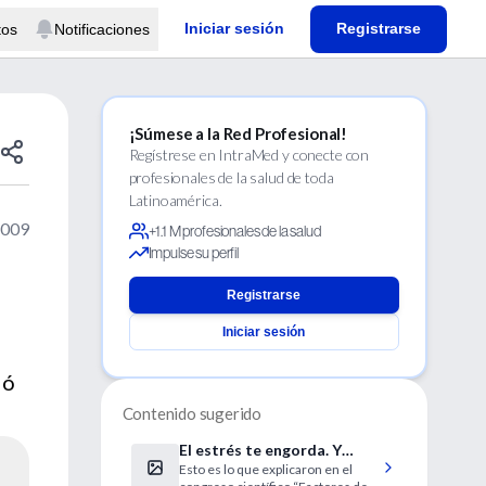
Iniciar sesión
Registrarse
tos
Notificaciones
¡Súmese a la Red Profesional!
Regístrese en IntraMed y conecte con
profesionales de la salud de toda
Latinoamérica.
2009
+1.1 M profesionales de la salud
Impulse su perfil
Registrarse
Iniciar sesión
ló
Contenido sugerido
El estrés te engorda. Y
Esto es lo que explicaron en el
algunos virus también