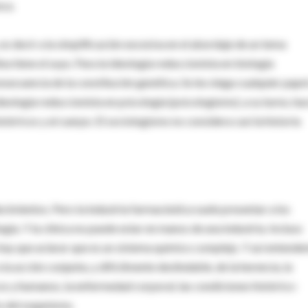
nca.
es decir a la simplificación excesiva en el abordaje de un tema
a tiene el suyo. Para la ideología reduccionista en biología
secuencia de la constitución genética. Se les niega cualquier papel
ideología reduccionista en psicología (psicologismo), a su turno, ha
stóricos y al cuerpo. El sociologismo no considera casi la historia
ecimientos. Pero la industria farmacéutica suele presentar a los
a. Y la clínica no puede estar en manos de una industria. Incluso
 hay que aclarar que es un sistema químico complejo. Y así entend
a acción conjunta, y difícilmente deslindable, de la herencia, la
icos y humanos, la enfermedad corporal, las condiciones histórico-
to del organismo.