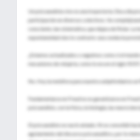
Un psicoanalista vivo es una trayectoria. Día a día pro
participación en diversos colectivos. Va complejizan
consciente, tan sistemática, que dejara de flotar. La 
espontaneidad sino lo contrario: una conducta previsi
¿Estamos actualizados o seguimos como si el mundo
mecanismo de relojería, como lo era en el siglo XVII
No. Hoy la metáfora para nuestra subjetividad es un f
Fundamentarse en Freud no es garantizarse en Freud 
psicoanálisis, con la física, la biología, las neurocien
El psicoanálisis no nació aislado. Ni se consolidó ha
agotamiento del discurso psicoanalítico, por lo menos