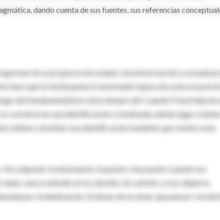
ragmática, dando cuenta de sus fuentes, sus referencias conceptual
el germen de su propia esclerosidad. Una historización y actualizac
s hace que lo instituyente (Castoriadis) repercuta sobre la prácti
iesgo del fundamentalismo está siempre allí. Cuando Freud deja de 
 se convierte en una identificación cristalizada, dando lugar a tanta
bra deben constituir una identificación fundante que remita a una
. Ni a deponer el entusiasmo, la pasión. Hay pasión cuando nos
o dado, nunca sentado en los laureles. En cambio, si nos dejamos
azada por la idealización. El deseo de no tener que pensar conviert