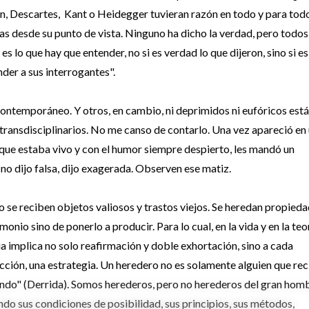
tón, Descartes, Kant o Heidegger tuvieran razón en todo y para tod
cias desde su punto de vista. Ninguno ha dicho la verdad, pero todos
 lo que hay que entender, no si es verdad lo que dijeron, sino si es
der a sus interrogantes".
s contemporáneo. Y otros, en cambio, ni deprimidos ni eufóricos est
 transdisciplinarios. No me canso de contarlo. Una vez apareció en
 que estaba vivo y con el humor siempre despierto, les mandó un
o dijo falsa, dijo exagerada. Observen ese matiz.
ado se reciben objetos valiosos y trastos viejos. Se heredan propied
nio sino de ponerlo a producir. Para lo cual, en la vida y en la teor
a implica no solo reafirmación y doble exhortación, sino a cada
lección, una estrategia. Un heredero no es solamente alguien que rec
endo" (Derrida). Somos herederos, pero no herederos del gran hom
ndo sus condiciones de posibilidad, sus principios, sus métodos,