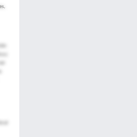
es,
ión
ca y
ser
s
e al