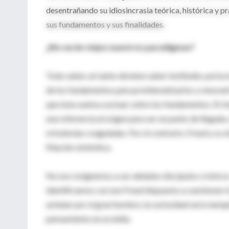
desentrañando su idiosincrasia teórica, histórica y p
sus fundamentos y sus finalidades.
¿No serán viejos nuestros paradigmas?
Todo saber, en tanto deviene saber instituido, porta 
de los fundamentos para problematizarlos y renovarlo
que ésta vuelva a actuar sobre los fundamentos. El r
una referencia al origen para ser un punto de llegada,
ortodoxias coaguladas. Por el contrario, Freud y su o
filiación simbólica.
No nos resignemos a ser alelados discípulos crónicos
identificamos con ese Freud dispuesto a cuestionar l
achatar por el gran hombre, la curiosidad será reempl
pensamiento en ecolalia.