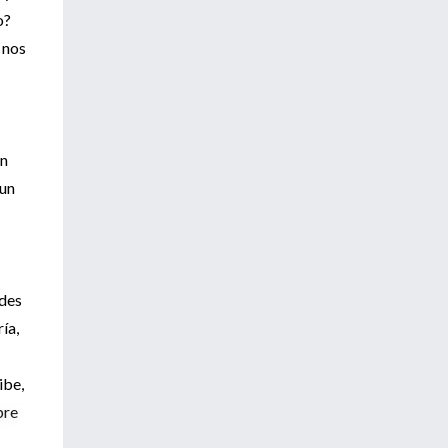
o?
 nos
án
 un
ades
ía,
ibe,
bre