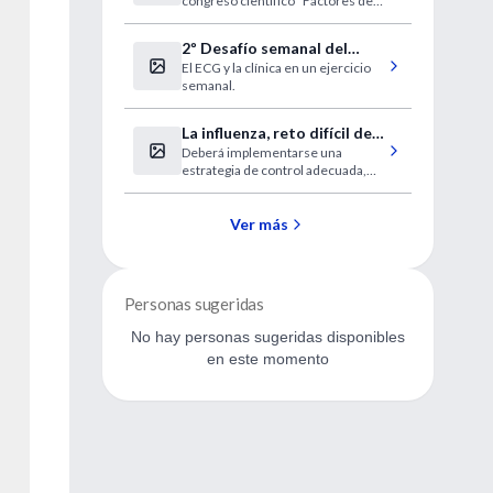
congreso científico “Factores de
riesgo no tradicionales para la
Obesidad” en el campus central de
2º Desafío semanal del
los Institutos Nacionales de la
El ECG y la clínica en un ejercicio
"Curso a distancia de ECG"
Salud (NIH) de EEUU.
semanal.
La influenza, reto difícil de
Deberá implementarse una
enfrentar en México
estrategia de control adecuada,
apostar al tratamiento de los casos
graves y la prevención.
Ver más
Personas sugeridas
No hay personas sugeridas disponibles
en este momento