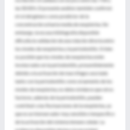
las 00:00 h. El presente análisis también confirmó
el rol del género como predictor de la
concentración urinaria media de neopterina. Sin
embargo, la escasa bibliografía disponible
dificulta la validación de una relación directa entre
los niveles de neopterina y la periodontitis. Si bien
es posible que los niveles de neopterina estén
involucrados en la periodontitis, presumiblemente
debido a la activación de macrófagos asociada
tanto con la periodontitis como al aumento de los
niveles de neopterina, no debe olvidarse que otros
factores, además de la periodontitis, pueden
contribuir a las fluctuaciones de la neopterina, ya
que es un biomarcador muy sensible e inespecífico
de la activación del sistema inmune celular. La
evidencia disponible destaca la necesidad