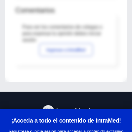
Comentarios
Para ver los comentarios de colegas o
para expresar tu opinión debes iniciar
sesión
Ingresar a IntraMed
¡Acceda a todo el contenido de IntraMed!
Centro de Ayuda
Regístrese o inicie sesión para acceder a contenido exclusivo