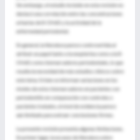
Sin embargo, el estudio incluido en esta revisión no
destacó una correlación entre las concentraciones
urinarias de 8-OHdG y la actividad de la
enfermedad periodontal.
En general, la literatura parece controvertida al
atribuir un papel tanto a la neopterina como a la 8-
OHdG como biomarcadores periodontales, lo que
resalta la necesidad de más estudios clínicos sobre
este tema. Si bien se informan variaciones en los
niveles de estos biomarcadores en pacientes con
periodontitis en comparación con controles o
pacientes tratados, el nivel de evidencia parece
aún limitado para extraer conclusiones firmes.
La presente revisión presenta algunas limitaciones.
En primer lugar, la escasez de literatura sobre