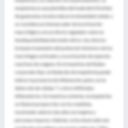
neopterina es una pteridina derivada del trifosfato
de guanosina, involucrada en la inmunidad celular y
se considera un biomarcador de la activación
macrofágica con un efecto regulador sobre la
biodisponibilidad del óxido nítrico. Sus efectos
incluyen el aumento del potencial citotóxico de los
macrófagos activados y la activación de especies
reactivas de oxígeno. En el muestreo de fluidos
corporales fijos, la titulación de neopterina puede
indicar la presencia de inflamación, junto con la
detección de células T y otros infiltrados
inflamatorios. En muestras urinarias, la neopterina
se titula en proporción con la creatinina,
mostrando valores más altos en mujeres y
personas mayores. Además, se ha observado una
oscilación circadiana con un pico entre las 7:00 y