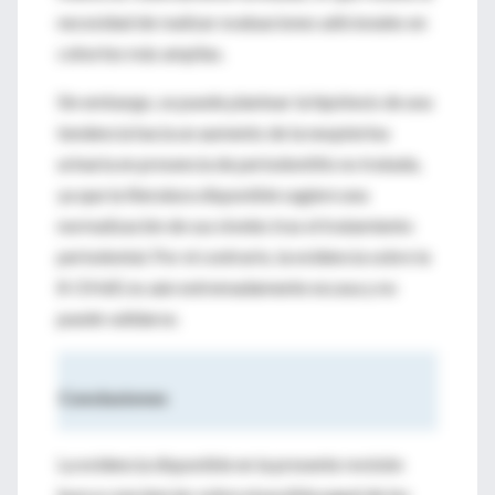
necesidad de realizar evaluaciones adicionales en
cohortes más amplias.
Sin embargo, se puede plantear la hipótesis de una
tendencia hacia un aumento de la neopterina
urinaria en presencia de periodontitis no tratada,
ya que la literatura disponible sugiere una
normalización de sus niveles tras el tratamiento
periodontal. Por el contrario, la evidencia sobre la
8-OHdG es aún extremadamente escasa y no
puede validarse.
Conclusiones
La evidencia disponible en la presente revisión
busca concienciar sobre el posible papel de los