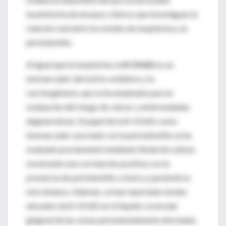
insatisfecha de ensayos clínicos que investiguen la
relación real entre los niveles de neopterina y la
periodontitis.
Al igual que la neopterina, la
8-OHdG
es un
biomarcador del estrés oxidativo y la
carcinogénesis, que se ha empleado para la
evaluación del riesgo de cáncer y enfermedades
degenerativas. El papel de la 8-OHdG como
biomarcador asociado con la periodontitis se ha
evaluado previamente mediante titulación salival,
mostrando una correlación positiva con la
presencia de periodontitis crónica y parámetros
microbianos. Además, se han reportado niveles
elevados de 8-OHdG en el líquido crevicular
gingival de las zonas periodontalmente afectadas.