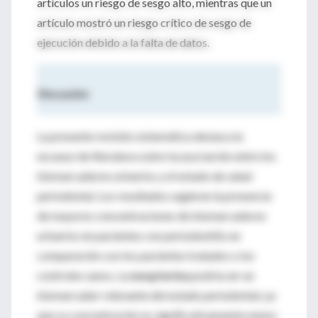
artículos un riesgo de sesgo alto, mientras que un
artículo mostró un riesgo crítico de sesgo de
ejecución debido a la falta de datos.
Discusión
La presente revisión sistemática destaca la
escasez de literatura sobre la asociación entre los
biomarcadores urinarios y el estado de salud
periodontal. Los resultados sugieren la presencia
de mayores concentraciones de biomarcadores
urinarios en pacientes con periodontitis en
comparación con los pacientes tratados o los
controles sanos. La
neopterina
podría ser un
biomarcador relevante del estado periodontal, ya
que su concentración es significativamente menor