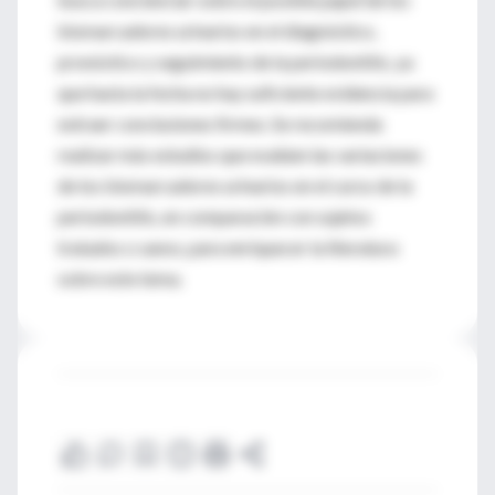
biomarcadores urinarios en el diagnóstico,
pronóstico y seguimiento de la periodontitis, ya
que hasta la fecha no hay suficiente evidencia para
extraer conclusiones firmes. Se recomienda
realizar más estudios que evalúen las variaciones
de los biomarcadores urinarios en el curso de la
periodontitis, en comparación con sujetos
tratados o sanos, para enriquecer la literatura
sobre este tema.