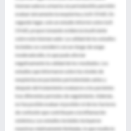
biomarcadores urinarios en periodontitis permitió
evaluar únicamente la neopterina y la 8-OHdG. En
segundo lugar, solo un estudio informó sobre la 8-
OHdG, proporcionando evidencia insuficiente
sobre este biomarcador. La calidad de los estudios
incluidos se consideró con un riesgo de sesgo
moderado/alto, lo que pudo afectar
negativamente la calidad de los resultados. Los
estudios que informaron sobre los niveles de
neopterina en pacientes periodontales antes y
después del tratamiento evaluaron a los pacientes
tras diferentes períodos de seguimiento. Además,
no fue posible evaluar el posible rol de los factores
de confusión que contribuyen a la inflamación
sistémica. Los estudios incluidos incluyeron
muestras relativamente limitadas, lo que resalta la