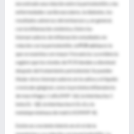
encontrado una relación entre la periodontitis y las
enfermedades cardiovasculares, la diabetes, los
resultados adversos del embarazo y, en general,
con la inflamación sistémica. Entre los
biomarcadores de inflamación estudiados en
relación con la periodontitis, la
PCR sérica
es la
que se examina con mayor frecuencia. La evidencia
sugiere que los niveles de PCR tienden a disminuir
después del tratamiento periodontal. Se pueden
titular otros biomarcadores en la saliva y el líquido
crevicular gingival, como la proteína inflamatoria
de macrófagos 1 alfa (MIP-1α), la interleucina 1
beta (IL−1β), la interleucina 6 (IL-6) y la
metaloproteinasa de matriz 8 (MMP-8).
Existe un creciente interés en el rol de la
neopterina y su relación con la periodontitis. La