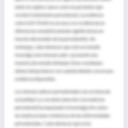
tanto en sujetos sanos como en pacientes que
reciben tratamiento periodontal. La evidencia
sobre la 8-OHdG es escasa y no se detectaron
diferencias estadísticamente significativas en
función del estadio de la periodontitis. Sin
embargo, cabe destacar que solo un estudio
investigó este biomarcador y presentó una
muestra de estudio limitada. Estos resultados
deben interpretarse con cautela debido a la escasa
evidencia disponible.
Los biomarcadores periodontales son un tema de
actualidad. La creciente atención a la medicina
periodontal ha impulsado la investigación sobre
las implicaciones sistémicas de las enfermedades
periodontales. Cabe destacar que se ha