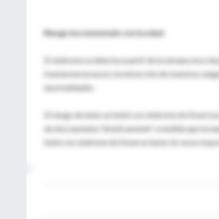
Riesgo incrementado con la edad
El síndrome se detecta a partir de la semana once d
translucencia nucal y la extracción de muestras sang
anormalidades.
El riesgo de tener un bebé con síndrome de Down (se
de dos) aumenta “drásticamente” a medida que la muje
bebé con síndrome de Down es hasta 16 veces mayor 