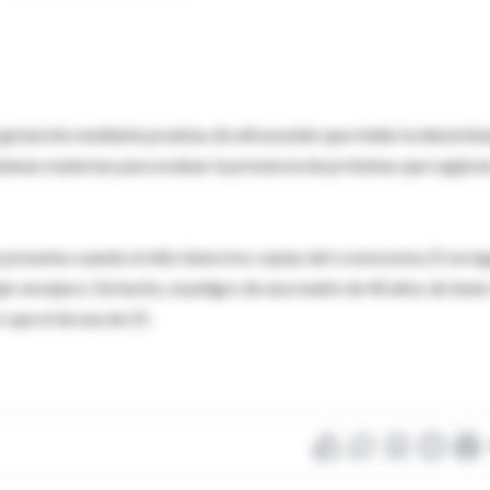
e gestación mediante pruebas de ultrasonido que miden la denomin
uíneas maternas para evaluar la presencia de proteínas que sugiera
 presenta cuando el niño tiene tres copias del cromosoma 21 en lu
r envejece. De hecho, el peligro de una madre de 40 años de tener
que el de una de 25.