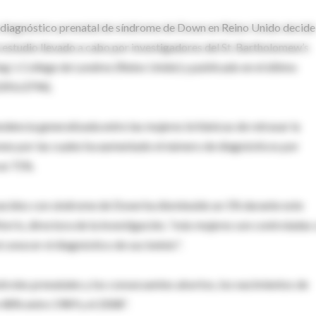
n diagnóstico prenatal de síndrome de Down en Reino Unido decide
 estudio llevado a cabo por investigadores del St. Bartholomew’s
ng´s College de Londres (Reino Unido) y publicado en el último
39:b3794).
dencia generalizada entre las mujeres británicas de retrasar la
ones por las cuales ha aumentado el número de diagnósticos por
un 71%.
 nacidos con síndrome de Down ha disminuido un 1% durante este
orris, directora de la investigación, “más mujeres son controladas
l conocer el diagnóstico de sus bebés".
ontroles prenatales y los consecuentes abortos, los nacimientos de
8% entre 1989 y el 2008”.