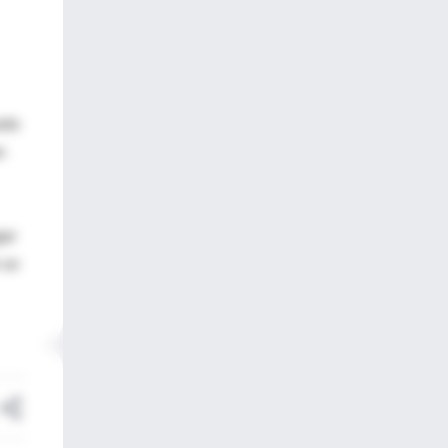
ada
n
gar
 un