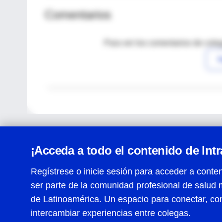
Comentarios
Para ver los comentarios de coleg
I
¡Acceda a todo el contenido de Int
Regístrese o inicie sesión para acceder a conten
ser parte de la comunidad profesional de salud 
Centro de Ayuda
de Latinoamérica. Un espacio para conectar, co
Términos y condiciones
| Políticas de privacidad
| Todos
intercambiar experiencias entre colegas.