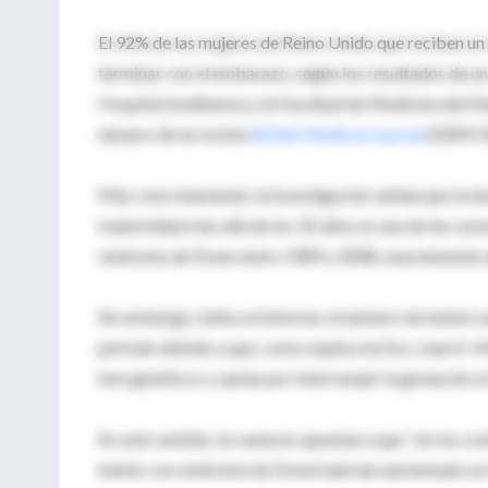
El 92% de las mujeres de Reino Unido que reciben u
terminar con el embarazo, según los resultados de un
Hospital londinense y la Facultad de Medicina del Ki
número de la revista
British Medical Journal
(2009;3
Más concretamente, la investigación señala que la ten
maternidad más allá de los 35 años es una de las raz
síndrome de Down entre 1989 y 2008, exactamente 
Sin embargo, indica el informe, el número de bebés
periodo debido a que, como explica la Dra. Joan K. M
test genéticos y optan por interrumpir la gestación a
En este sentido, los autores apuntan a que “sin los c
bebés con síndrome de Down habrían aumentado un 4