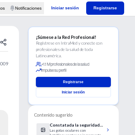
Iniciar sesión
Registrarse
tos
Notificaciones
¡Súmese a la Red Profesional!
Regístrese en IntraMed y conecte con
profesionales de la salud de toda
Latinoamérica.
2009
+1.1 M profesionales de la salud
Impulse su perfil
Registrarse
Iniciar sesión
Contenido sugerido
Constatada la seguridad
Las gotas oculares con
del tratamiento del