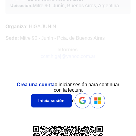
Ubicación:
Mitre 90
-
Junín, Buenos Aires, Argentina
Organiza:
HIGA JUNIN
Sede:
Mitre 90 - Junín - Pcia. de Buenos Aires
Informes
ccet.higaj@yahoo.com.ar
Crea una cuenta
o iniciar sesión para continuar
con la lectura
o
Inicia sesión