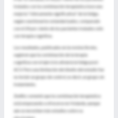
tratados con la combinación terapéutica tuvo una
mejoría "clínicamente significativa" de la fatiga,
según cuestionarios estandarizados, comparado
con el 24 por ciento de los pacientes tratados sólo
con terapia cognitiva.
Los resultados, publicados en la revista Stroke,
sugieren que la combinación de la terapia
cognitiva con el ejercicio aliviaría la fatiga post-
ACV. Pero una limitación del diseño del estudio fue
no incluir un grupo de control, es decir, un grupo sin
tratamiento.
Zedlitz comentó que la combinación terapéutica
está empezando a ofrecerse en Holanda, aunque
aún se necesitan más estudios sobre su
efectividad.