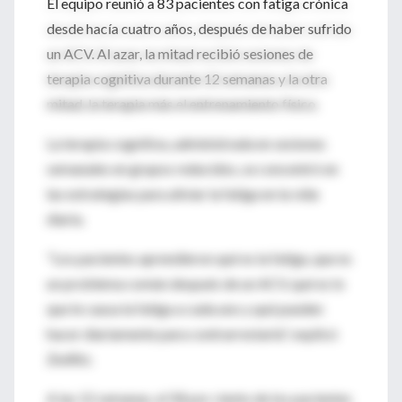
El equipo reunió a 83 pacientes con fatiga crónica
desde hacía cuatro años, después de haber sufrido
un ACV. Al azar, la mitad recibió sesiones de
terapia cognitiva durante 12 semanas y la otra
mitad, la terapia más el entrenamiento físico.
La terapia cognitiva, administrada en sesiones
semanales en grupos reducidos, se concentró en
las estrategias para aliviar la fatiga en la vida
diaria.
"Los pacientes aprendieron qué es la fatiga, que es
un problema común después de un ACV, qué es lo
que le causa la fatiga a cada uno y qué pueden
hacer diariamente para contrarrestarla", explicó
Zedlitz.
A las 12 semanas, el 58 por ciento de los pacientes