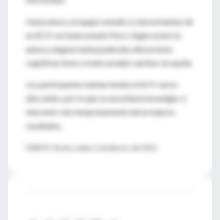
Hasta ahora, el equipo estudió a sobrevivientes de
un ACV con buen estado físico. Según aclaró la
autora, ninguno había padecido alteraciones
cognitivas leves y todos podían caminar sin ayuda.
Los participantes habían tenido el ACV varios
años antes, por lo que se necesitaría investigar si
intervenir más tempranamente daría mejores
resultados.
FUENTE: Stroke, online 2 de febrero del 2012