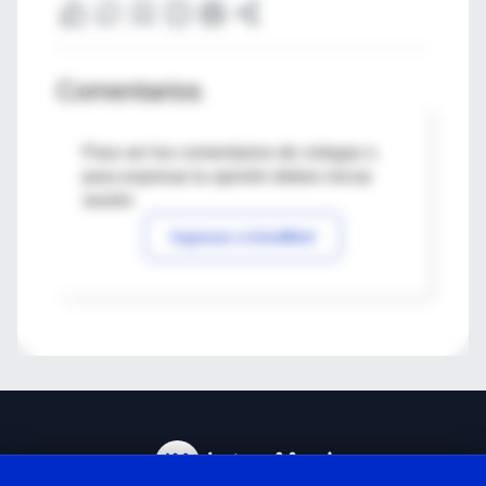
Comentarios
Para ver los comentarios de colegas o
para expresar tu opinión debes iniciar
sesión
Ingresar a IntraMed