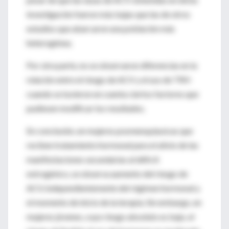
investigación fueron más bajas que las de otros
estudios que abarcaron una población más
heterogénea.
Por otra parte, no se observaron diferencias en la
relación entre el riesgo de ACV y el uso de TRH
cuando se tuvieron en cuenta ciertos factores que
pudiesen modificar los resultados.
En conclusión, en mujeres posmenopáusicas que
reciben tratamiento hormonal para el alivio de las
manifestaciones secundarias al déficit
estrogénico, se observa aumento del riesgo de
ACV, independientemente del régimen hormonal y
el momento de inicio de la terapia. Sin embargo, en
mujeres jóvenes, cuyo riesgo absoluto es bajo, el