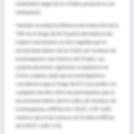
tratamiento luego de los 10 años posteriores a la
menopausia.
También se evaluó la influencia de la duración de la
TRH en el riesgo de ACV, particularmente en las
mujeres más jóvenes, es decir aquellas que se
encontraban dentro de los 4 años de comienzo de
la menopausia o las menores de 55 años. Las
usuarias de ambos regímenes se analizaron en
forma conjunta, dado que las investigadoras
consideraron que el riesgo de ACV era similar con
cualquiera de ellos. Entre las participantes que se
encontraban dentro de los 4 años de comienzo de
la menopausia, el RR fue de 1.32 (IC: 0.95-1.83),
mientras que en las menores de 55 años el RR fue
de 0.94 (IC: 0.58-1.53).