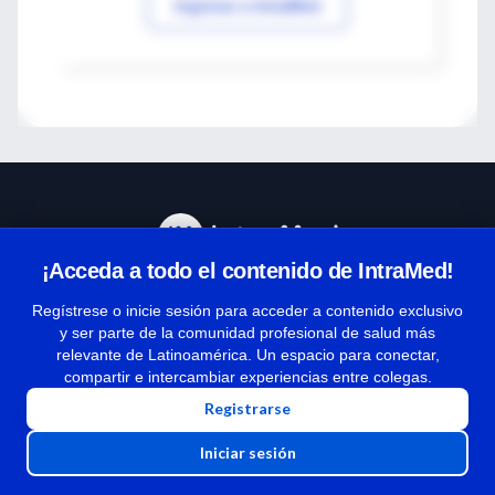
Ingresar a IntraMed
¡Acceda a todo el contenido de IntraMed!
Centro de Ayuda
Regístrese o inicie sesión para acceder a contenido exclusivo
y ser parte de la comunidad profesional de salud más
relevante de Latinoamérica. Un espacio para conectar,
Términos y condiciones
compartir e intercambiar experiencias entre colegas.
| Políticas de privacidad
Registrarse
| Todos los derechos reservados | Copyright 1997-2026
Iniciar sesión