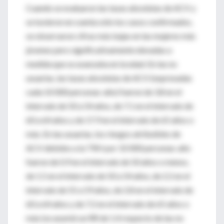
Cuando se evaluaron las tasas absolutas de ACV y
se tuvieron en cuenta sólo los casos confirmados,
se observaron cifras más bajas en las mujeres más
jóvenes pero significativamente elevadas a
medida que se avanzaba en la edad. En las no
usuarias, las tasas absolutas de ACV (expresadas
cada 10 000 personas-año) fueron de 3.8 en el
intervalo de 50 a 54 años, de 7.1 en el intervalo de
60 a 64 años y de 17.9 en el intervalo de 65 años o
más. En las usuarias, los riesgos atribuibles de
ACV debidos a la TRH por 10 000 personas-año
fueron de 0.9 en el intervalo de 50 años o menos,
de 1.5 en el intervalo de 50 a 54 años, de 2.2 en el
intervalo de 55 a 59 años, de 2.8 en el intervalo de
60 a 64 años y de 7.2 en el intervalo de 65 años o
más (se asumió un RR de 1.4 respecto de las no