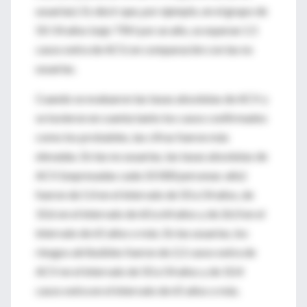
usuarias). Es decir que, por ejemplo, en el grupo de
50-54 años bajo TRH por un año, se esperan 1.5
casos extra de ACV, en comparación con las no
usuarias.
Cuando se evaluaron las tasas absolutas de ACV y
se tuvieron en cuenta tanto los casos confirmados
como los probables, las cifras fueron más
elevadas. En las no usuarias, las tasas absolutas de
ACV (expresadas cada 10 000 personas-año)
fueron de 5.4 en el intervalo de 50 a 54 años, de
10.6 en el intervalo de 60 a 64 años y de 26.0 en el
intervalo de 65 años o más. En las usuarias, los
riesgos atribuibles fueron de 2.2 casos extra de
ACV en el intervalo de 50 a 54 años y de 10.4
casos extra en el intervalo de 65 años o más.