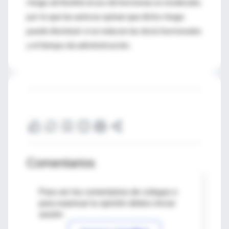
riesgo atribuible al uso de hormonas es moderado,
por lo que las autoras opinan que dicho riesgo
puede disminuir si se reducen las dosis hormonales
y el tiempo de administración.
Comentarios
Para ver los comentarios de colegas o
para expresar tu opinión debes iniciar
sesión