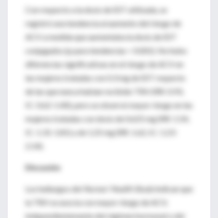
Con respecto a la dosis de EST utilizada, se
registró una tendencia al aumento del riesgo de
ACV a medida que aumentaba la dosis de EST
conjugados (p para tendencias < 0.001). No hubo
diferencias significativas en el riesgo de ACV en
las mujeres tratadas con 0.3 mg de EST respecto
de las que nunca habían recibido TRH (RR: 0.93,
IC: 0.62-1.40), pero se observó mayor riesgo en las
mujeres tratadas con dosis de 0.625 mg (RR: 1.54,
IC: 1.31-1.81) y de 1.25 mg (RR: 1.62, IC: 1.23-
2.14).
Discusión
Los hallazgos del
Nurses’ Health Study
indican que
la TRH se asocia con mayor riesgo de ACV,
independientemente del régimen hormonal o del