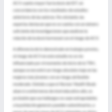
ACV cuanto mayor fue la dosis de EST, en
concordancia con los resultados de estudios
anteriores de las autoras. No obstante, las
expertas destacan que no se cuenta con un número
suficiente de investigaciones que analicen la
relación de la dosis hormonal con el riesgo de ACV.
A diferencia de lo demostrado en trabajos previos,
el riesgo de ACV en este estudio no se vio
influenciado por el momento de inicio de la TRH,
aunque se encontró un riesgo absoluto bajo en las
mujeres más jóvenes con un riesgo atribuible
moderado. Debido a que el
Nurses’ Health Study
abarcó a enfermeras de nivel educativo alto, es
probable que sus hallazgos no sean extrapolables
a la población general y pueden subestimarlos, a
pesar de que las tasas de ACV obtenidas en dicha