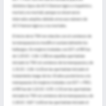
distintos tipos de ACV (hemorrágico e isquémico,
mortal y no mortal), aunque se observaron
intervalos amplios debido al escaso número de
ACV hemorrágicos o no mortales.
El inicio de la TRH en relación con el comienzo de
la menopausia no modificó sustancialmente los
hallazgos. En mujeres tratadas con EST, el RR fue
de 1.20 (IC: 1.06-1.58) en aquellas que habían
iniciado la TRH al comienzo de la menopausia y de
1.31 (IC: 1.06-1.63) en las que habían iniciado el
tratamiento luego de los 10 años posteriores a la
menopausia. En mujeres tratadas con EST + PRO,
el RR fue de 1.22 (IC: 0.95-1.55) en las que habían
iniciado la TRH al comienzo de la menopausia y de
1.18 (IC: 0.87-1.60) en las que habían iniciado el