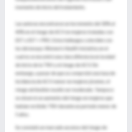
momento de inicio del tratamiento.
Las autoras encontraron un incremento del 30% al
40% en el riesgo de ACV en mujeres tratadas con
EST o EST + PRO. Estos hallazgos coinciden con
los del ensayo
Women’s Health Iniciative
, en el
cual no se encontró una clara diferencia en la edad
de inicio de la TRH y el riesgo de ACV. Sin
embargo, a pesar de que se comprobó una tasa de
incidencia de ACV menor en mujeres jóvenes, el
riesgo atribuible resultó ser moderado. Tampoco
se observó un aumento del riesgo en mujeres que
habían recibido TRH durante un período menor de
5 años.
Se constató un marcado ascenso del riesgo de