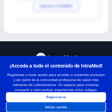
Ingresar a IntraMed
¡Acceda a todo el contenido de IntraMed!
Centro de Ayuda
Regístrese o inicie sesión para acceder a contenido exclusivo
y ser parte de la comunidad profesional de salud más
relevante de Latinoamérica. Un espacio para conectar,
Términos y condiciones
compartir e intercambiar experiencias entre colegas.
| Políticas de privacidad
Registrarse
| Todos los derechos reservados | Copyright 1997-2026
Iniciar sesión