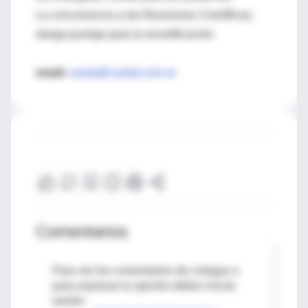
La concurrencia a las Reuniones Científicas,
otorga puntaje para la recertificación.
email:
saota@ciudad.com.ar
Comentarios
Para ver los comentarios de colegas o
para expresar tu opinión debes iniciar
sesión