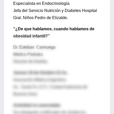
Especialista en Endocrinología
Jefa del Servicio Nutrición y Diabetes Hospital
Gral. Niños Pedro de Elizalde.
“¿De que hablamos, cuando hablamos de
obesidad infantil?”
Dr. Esteban Carmuega
Médico Pediatra
Director de Nutritia.
Jueves 19 de Octubre 21 hs.
Asociación Médica Argentina
Av. Santa Fe 1171. Ciudad Autónoma de
Buenos Aires
Actividad no arancelada.
Se entregarán certificados de asistencia.