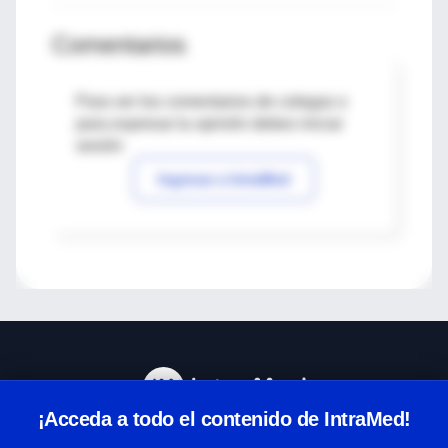
Comentarios
Para ver los comentarios de colegas o
para expresar tu opinión debes iniciar
sesión
Ingresar a IntraMed
¡Acceda a todo el contenido de IntraMed!
Centro de Ayuda