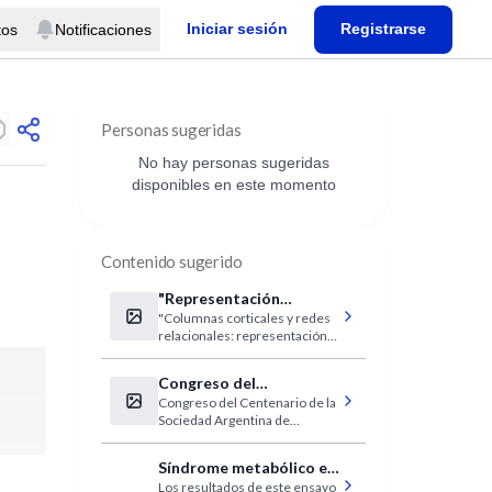
Iniciar sesión
Registrarse
tos
Notificaciones
Personas sugeridas
No hay personas sugeridas
disponibles en este momento
Contenido sugerido
"Representación
"Columnas corticales y redes
cortical de la
relacionales: representación
información lingüística”
cortical de la información
lingüística”
Congreso del
Congreso del Centenario de la
Centenario de la SAP
Sociedad Argentina de
Pediatría
Síndrome metabólico e
Los resultados de este ensayo
infarto agudo de