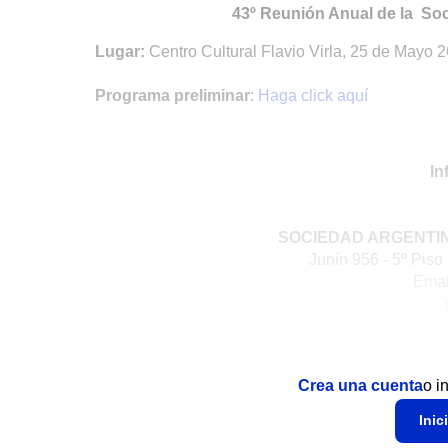
43º Reunión Anual de la So
Lugar:
Centro Cultural Flavio Virla, 25 de Mayo
Programa preliminar
:
Haga click aquí
In
SOCIEDAD ARGENTI
Junín 956 - 5º Piso
Emai
Crea una cuenta
o i
Inic