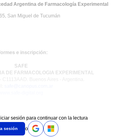
cedad Argentina de Farmacología Experimental
 265, San Miguel de Tucumán
formes e inscripción:
SAFE
NA DE FARMACOLOGIA EXPERIMENTAL
 - C1113AAD. Buenos Aires - Argentina.
l:
safe@canopus.com.ar
www.safe-digital.org
niciar sesión para continuar con la lectura
o
ia sesión