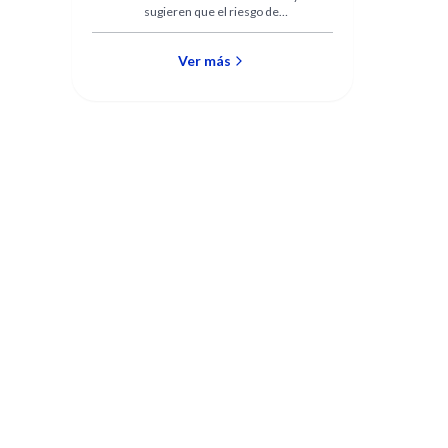
sugieren que el riesgo de
miocardio
infarto agudo de miocardio
asociado con la presencia del
síndrome metabólico no es
Ver más
mayor al vinculado con la suma
de los factores de riesgo
individuales.