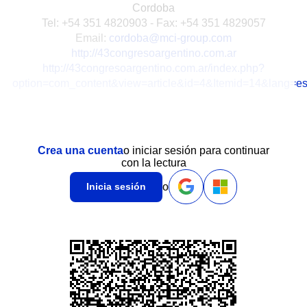
Cordoba
Tel: +54 351 4820903 - Fax: +54 351 4829057
Email:
cordoba@mci-group.com
http://43congresoargentino.com.ar
http://43congresoargentino.com.ar/index.php?
option=com_content&view=article&id=4&Itemid=14&lang=e
Crea una cuenta
o iniciar sesión para continuar
con la lectura
o
Inicia sesión