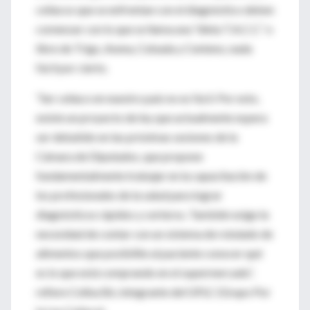
celíacos que se enfrentan con el diagnóstico deben
comenzar con lo que se llama una “dieta T.A.C.C.” o
libre de Trigo, Avena, Cebada y Centeno, nada
fácil por cierto.
“Ser celíaco en nuestro país no es fácil. Por esto,
existe un proyecto de ley que actualmente espera
ser debatido en las próximas sesiones de la
Cámara de Diputados, que propone
fundamentalmente trabajar en la capacitación de
los profesionales de la salud para lograr
diagnósticos rápidos y certeros. También exige la
necesidad de contar con un sistema de rotulado de
alimentos que posibilite al paciente conocer qué
es lo que está comprando en el supermercado”,
refiere Celina Bó, integrante del GPLC (Grupo Por