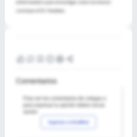
enfermedad o para investigar sobre la misma”,
concluye el Dr. Nadales.
Comentarios
Para ver los comentarios de colegas o
para expresar tu opinión debes iniciar
sesión
Ingresar a IntraMed