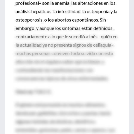
profesional– son la anemia, las alteraciones en los
análisis hepáticos, la infertilidad, la osteopenia y la
osteoporosis, o los abortos espontáneos. Sin
embargo, y aunque los síntomas están definidos,
contrariamente a lo que le sucedió a Inés –quién en
la actualidad ya no presenta signos de celiaquía–,
muchas personas conviven toda su vida con esta
afección sin ni siquiera saber que la tienen, y
confundiendo las manifestaciones con
consecuencias típicas de otras enfermedades.
Una Ley T.A.C.C.
El gluten está presente en muchos alimentos,
desde pan, galletitas, bizcochos y pastas, hasta
algunas bebidas alcoholicas, dentífrico,
embutidos, golosinas, patés, carnes o quesos. Los