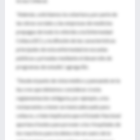
la Ley Celíaca).
“Además, solicitamos la cobertura, por parte de
las obras sociales y las empresas de medicina
prepagas de todo lo referido a la Enfermedad
Celíaca (EC), y la difusión de las características
principales de esta enfermedad en escuelas
públicas y privadas mediante el desarrollo de
programas de estudio”, agrega Bó.
“Desde el punto de vista médico y pensando en la
ley creo que debemos considerar si esta
reglamentación obligaría, por ejemplo, a los
restaurantes a tener un menú adecuado para
celíacos, o bien implicaría que el Estado Nacional
aportara fondos para proveer a los Hospitales de
los reactivos para la detección en suero de la