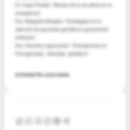
Dr. Hugo Peralta: "Manejo de la vía aérea en la
emergencia"
Dra. Margarita Murgieri: "Estrategias en la
atención de pacientes geriátricos gravemente
enfermos"
Dra. Graciela Leguizamón: "Emergencias en
Psicogeriatría. Abordaje geriátrico"
Actividad No arancelada.