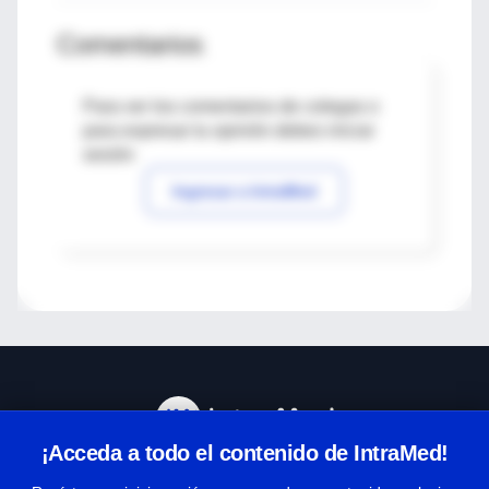
Comentarios
Para ver los comentarios de colegas o
para expresar tu opinión debes iniciar
sesión
Ingresar a IntraMed
¡Acceda a todo el contenido de IntraMed!
Centro de Ayuda