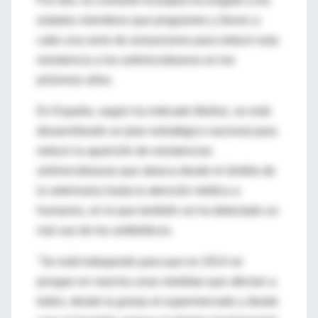
Por ello, la Comisión Europea ha exigido a los
estados miembros que programen y lleven a
cabo una serie de actuaciones para reducir esta
resistencia a los antimicrobianos en los
próximos años.
En España, según ha indicado Muñoz, se está
desarrollando un plan estratégico nacional para
reducir la aparición de resistencias
antimicrobianas que abarca desde el ámbito de
la veterinaria hasta la atención médica a
humanos, en la que también se ha detectado un
mal uso de los antibióticos.
"Se está trabajando para que en 2014 se
pongan en marcha unas medidas que afectan a
todos, desde la granja al supermercado y desde