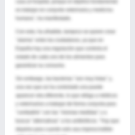
casa al hospital, porque el objetivo fundamental
es trabajar en conjunto veterinaria y medicina
humana", ha manifestado.
Con esto, ha añadido, tampoco se quiere crear
"alarma" entre los ciudadanos, ya que en
España hay una regulación que controla el
estado de cada uno de los alimentos para
garantizar su consumo.
Sin embargo, las bacterias "son muy listas" y,
una vez que se ha controlado una puede
aparecer otra diferente, lo que obliga a médicos
y veterinarios a trabajar de forma conjunta para
"combatirlo" con las "mismas medidas" y a
buscar "alternativas" a los antibióticos. "Hay que
dejarlos para cuando solo sea imprescindible