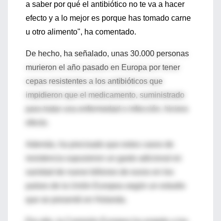
a saber por qué el antibiótico no te va a hacer
efecto y a lo mejor es porque has tomado carne
u otro alimento", ha comentado.
De hecho, ha señalado, unas 30.000 personas
murieron el año pasado en Europa por tener
cepas resistentes a los antibióticos que
impidieron que el medicamento, suministrado
para tratar una enfermedad o infección, hiciera
efecto.
Además, ha precisado que estos casos de
resistencia supusieron un gasto adicional en
sanidad de nueve billones de euros en los
países de la Unión Europea según un estudio
que se presentó en Holanda.