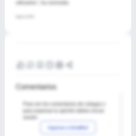
utilizarlos", ha concluido.
(Agencia EFE)
Comentarios
Para ver los comentarios de colegas o
para expresar tu opinión debes iniciar
sesión
Ingresar a IntraMed