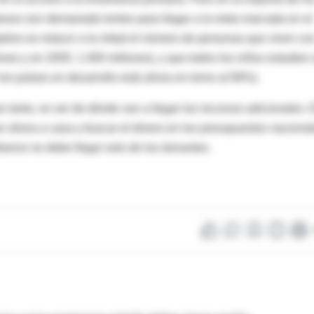
gresos son demasiado lentos para llegar a la meta marcada en el
jetivo es reducir a la mitad el número de personas que viven co
nes y en 2005, 1.400 millones), y que todos los niños estudien 
los países en desarrollo está ahora en torno al 89%).
or tanto, es ver de dónde van a llegar los recursos adicionales. 
er ahora a casa y buscar el dinero en los presupuestos nacional
uerzo no debe llegar solo de los donantes.