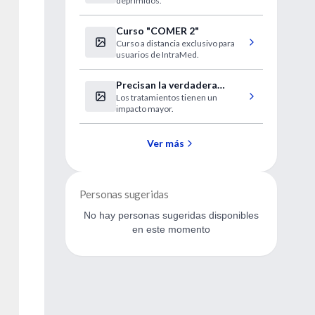
deprimidos.
Curso "COMER 2"
Curso a distancia exclusivo para
usuarios de IntraMed.
Precisan la verdadera
Los tratamientos tienen un
utilidad de la mamografía
impacto mayor.
Ver más
Personas sugeridas
No hay personas sugeridas disponibles
en este momento