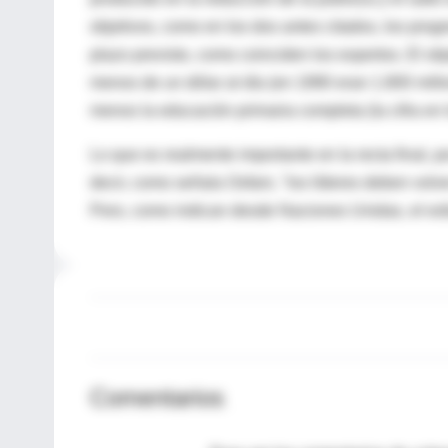
objetivos, como en los dos antes citados, los pro
plazo previsto, como coinciden los expertos. El ob
menos de un dólar al día (en 1990 eran 1.800 millo
menos la educación primaria completa (la cifra en 
Lo que es realmente importante en la recta final, p
decir, como señala Oxfam, "los líderes deben volv
Pero, como indican desde Naciones Unidas, el esf
Comentarios