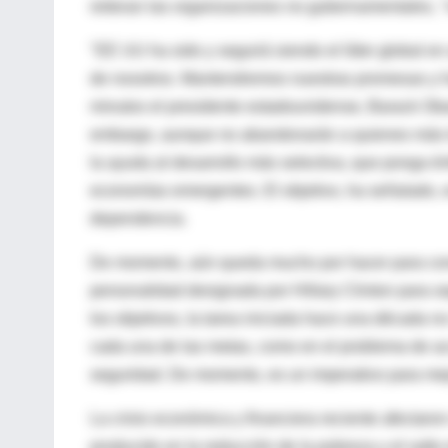
reiteran las organizaciones no gubernamentales, "n
"EE UU ha sido y seguirá siendo el líder global 
de nosotros. Mantendremos nuestras promesas y 
minutos el presidente estadounidense, Barack Obam
embargo, aunque no abandonarán a quienes más lo
la ayuda al desarrollo más selectiva, que ponga é
economías emergentes. El objetivo, ha señalado, es
dependencia.
De momento, aún queda mucho por hacer para conse
personalidad designada por Hillary Clinton para 
los objetivos, la tarea iniciada hace una década 
cada una de las metas, como en el problema de acce
seguridad. De momento, es un imperativo para mejo
La crisis económica y financiera reciente afectar
producido en la reducción de la pobreza y el salto