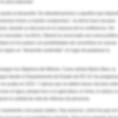
o será suficiente".
en ayuda al desarrollo. No abandonaremos a aquellos que depe
haremos honor a nuestro compromiso", ha dicho hace escasos
a, durante su discurso en la clausura de la conferencia. Sin
 necesitan, ha dicho, Obama ha anunciado una nueva polític
nfasis en los países con posibilidades de convertirse en nuevas
 lograr un "desarrollo sostenible" en lugar de perpetuar la
guir los Objetivos del Milenio. Como señala María Otero, la
seguir desde el Departamento de Estado de EE UU los progreso
no se acaba en 2015. Y opinan que se deben trazar vínculos entr
so al agua, porque toca a la agricultura, el clima, la salud y l
rar la calidad de vida de millones de personas.
on claramente a los pasos dados. Hay avances, como los que se
 en el acceso a la enseñanza primaria. Pero en la mayoría de lo