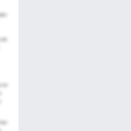
nden
a de
s en
e
a
 han
s