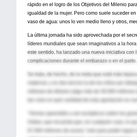
rápido en el logro de los Objetivos del Milenio para
igualdad de la mujer. Pero como suele suceder en e
vaso de agua: unos lo ven medio lleno y otros, med
La última jornada ha sido aprovechada por el secre
líderes mundiales que sean imaginativos a la hora 
este sentido, ha lanzado una nueva iniciativa con 
complicaciones durante el embarazo o en el parto.
Se trata, de hecho, de la meta que está más lejana
maternal, y en dos tercios la de los niños por deb
millones de dólares (algo más de 30.000 millones 
tan claro es qué cantidad de esta aportación es nu
"Hemos aprendido a ser escépticos sobre los gra
Oxfam, que recuerda que, en cualquier caso, lo qu
67.000 millones de euros) "solo para poder lograr 