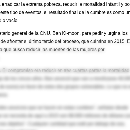
 erradicar la extrema pobreza, reducir la mortalidad infantil y po
ste tipo de eventos, el resultado final de la cumbre es como u
io vacío.
tario general de la ONU, Ban Ki-moon, para pedir y urgir a los
de afrontar el último tercio del proceso, que culmina en 2015. 
la que busca reducir las muertes de las mujeres por
. El compromiso era reducir en tres cuartas partes la mortalidad
ajo de los cincos años. Ban anunció que van a movilizarse 40.0
de euros) en favor de estos dos grupos vulnerables. Lo que no 
eva.
ndes anuncios que se hacen en estas cumbres", señalan desde
e se necesita de aquí a 2015 son 88.000 millones de dólares (
ese objetivo". Cualquier cantidad que esté por debajo de eso,