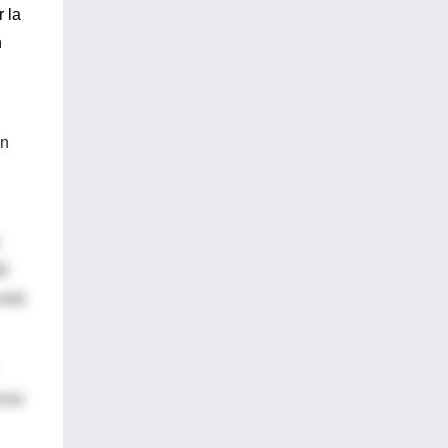
r la
n
En
00
está
unos