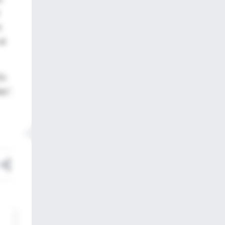
n
al
Es
es".