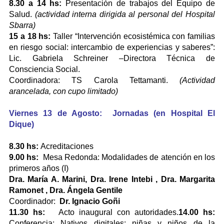
8.30 a 14 hs:
Presentación de trabajos del Equipo de
Salud.
(actividad interna dirigida al personal del Hospital
Sbarra)
15 a 18 hs:
Taller “Intervención ecosistémica con familias
en riesgo social: intercambio de experiencias y saberes”:
Lic. Gabriela Schreiner –Directora Técnica de
Consciencia Social.
Coordinadora: TS Carola Tettamanti.
(Actividad
arancelada, con cupo limitado)
Viernes 13 de Agosto: Jornadas (en Hospital El
Dique)
8.30 hs:
Acreditaciones
9.00 hs:
Mesa Redonda: Modalidades de atención en los
primeros años (I)
Dra. María A. Marini, Dra. Irene Intebi , Dra. Margarita
Ramonet , Dra. Ángela Gentile
Coordinador:
Dr. Ignacio Goñi
11.30 hs:
Acto inaugural con autoridades.
14.00 hs:
Conferencia: Nativos digitales: niñas y niños de la