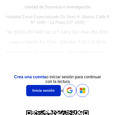
Unidad de Docencia e Investigación
Hospital Zonal Especializado Dr. Noel H. Sbarra: Calle 8
Nº 1689 – La Plata (CP 1900)
Tel. (0221) 457-3497 int. 127, 140 y 114 - Fax: 451-3310
Lunes a Viernes 8 a 15 hs - Sábados: 8.30 a 11.30 hs
docenciasbarra@ciudad.com.ar
-
sbarra@way.com.ar
www.hospitalsbarra.com.ar
Crea una cuenta
o iniciar sesión para continuar
con la lectura
o
Inicia sesión