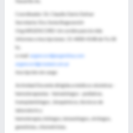
Naval Bs As.
Coordinador: Dr. Claudio Darío Dufour
Secretaria: Dra. Sonia Bogosevich
Org:ARGENCORD-Un cordón para la vida
Informes e inscripciones: 15-4400-4148 de 9 a 18
hs.
e-mail
argencord@argentina.com
argencord@ciudad.com.ar
Inscripción sin cargo
Actividad Docente dirigida a médicos obstetras -
hemoterapeutas - hematólogos - pediatras,
transplantólogos , bioquímicos, técnicos de
laboratorio y
hemoterapia, biólogos, inmunólogos, virólogos,
genetistas, citometristas.