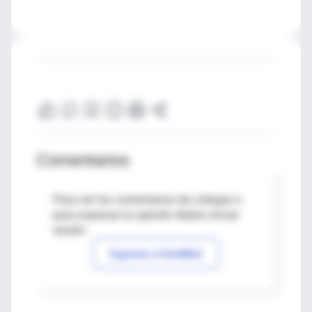
Comentarios
Para ver los comentarios de colegas o
para expresar tu opinión debes iniciar
sesión
Ingresar a IntraMed