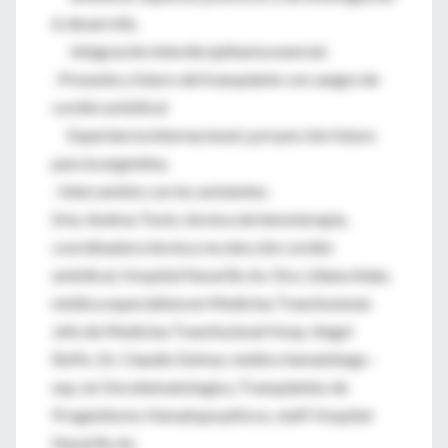
& desarrollo.
Integración interdisciplinaria esencial.
· Presente y futuro del transplante con sangre de
cordón umbilical
Experiencia internacional y proyección futura
para la argentina.
· Intercambio con los asistentes.
Srta. Andrea Tosto, técnica de hemoterapia,
coordinadora técnica recolección cordón
umbilical, Hospital Naval Bs As-Dra. Liliana Adan,
médica especialista en Medicina Transfusional.
Jefe de Medicina Transfusional Hosp. Angel
Roffo. Dr. Claudio Dufour, médico hematólogo -
esp. en Oncohematología y Transplantes de
Progenitores Hematopoyéticos, staff Hospital
Naval Bs As.