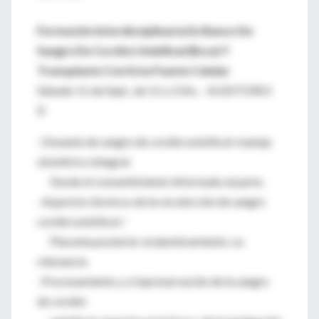
Formación Interdisciplinaria En Banco De
Sangre De Cordón Umbilical (Bscu) Y
Transplante Con Esta Fuente Celular
Sábado 11 de Sept., de 11 a 13 hs. - AUDITORIO
D
· Donante de sangre de cordón umbilical: manejo
obstétrico integral.
Desde el consentimiento informado al parto.
· Aspectos técnicos de la recolección de sangre
cordón umbilical /
Placenta posterior al alumbramiento: su
relevancia
· Procesamiento y criopreservación de la sangre
de cordón