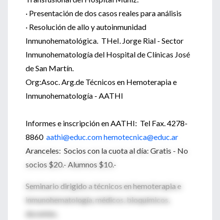
· Presentación de dos casos reales para análisis
· Resolución de allo y autoinmunidad
Inmunohematológica. THeI. Jorge Rial - Sector
Inmunohematología del Hospital de Clínicas José
de San Martín.
Org:Asoc. Arg.de Técnicos en Hemoterapia e
Inmunohematología - AATHI
Informes e inscripción en AATHI: Tel Fax. 4278-
8860
aathi@educ.com
hemotecnica@educ.ar
Aranceles: Socios con la cuota al día: Gratis - No
socios $20.- Alumnos $10.-
Seminario dirigido a técnicos en hemoterapia e
inmunohematología, médicos, bioquímicos,
docentes.