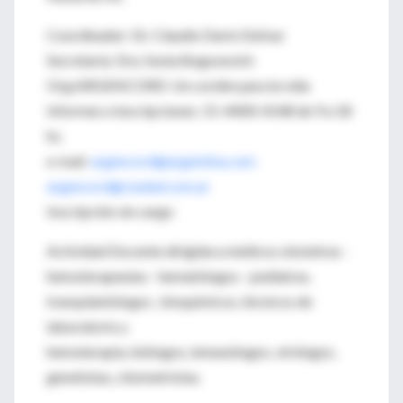
Coordinador: Dr. Claudio Darío Dufour
Secretaria: Dra. Sonia Bogosevich
Org:ARGENCORD-Un cordón para la vida
Informes e inscripciones: 15-4400-4148 de 9 a 18
hs.
e-mail
argencord@argentina.com
argencord@ciudad.com.ar
Inscripción sin cargo
Actividad Docente dirigida a médicos obstetras -
hemoterapeutas - hematólogos - pediatras,
transplantólogos , bioquímicos, técnicos de
laboratorio y
hemoterapia, biólogos, inmunólogos, virólogos,
genetistas, citometristas.