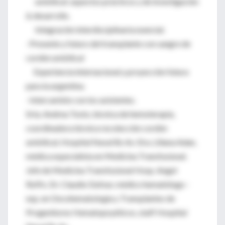
umbilical: aspectos prácticos y de investigación
& desarrollo.
Integración interdisciplinaria esencial.
· Presente y futuro del transplante con sangre de
cordón umbilical
Experiencia internacional y proyección futura
para la argentina.
· Intercambio con los asistentes.
Srta. Andrea Tosto, técnica de hemoterapia,
coordinadora técnica recolección cordón
umbilical, Hospital Naval Bs As-Dra. Liliana Adan,
médica especialista en Medicina Transfusional.
Jefe de Medicina Transfusional Hosp. Angel
Roffo. Dr. Claudio Dufour, médico hematólogo -
esp. en Oncohematología y Transplantes de
Progenitores Hematopoyéticos, staff Hospital