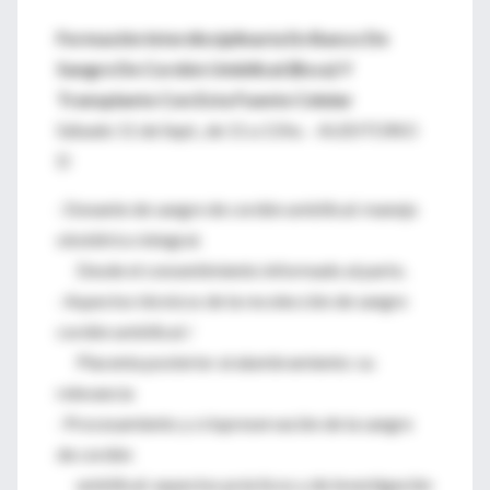
Formación Interdisciplinaria En Banco De
Sangre De Cordón Umbilical (Bscu) Y
Transplante Con Esta Fuente Celular
Sábado 11 de Sept., de 11 a 13 hs. - AUDITORIO
D
· Donante de sangre de cordón umbilical: manejo
obstétrico integral.
Desde el consentimiento informado al parto.
· Aspectos técnicos de la recolección de sangre
cordón umbilical /
Placenta posterior al alumbramiento: su
relevancia
· Procesamiento y criopreservación de la sangre
de cordón
umbilical: aspectos prácticos y de investigación