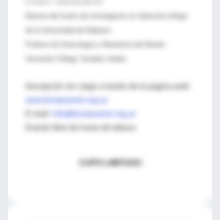
Dr. Robert L. Goldenberg (EE.UU)
Director del Centro de Investigación en Salud de la Mujer
de la Universidad de Alabama.
Profesor de Ginecología y Obstetricia del Drexler
University College, Estados Unidos
Inscripción sin cargo a través de la pagina web:
www.fundasamin.org.ar
E-mail:
info@fundasamin.org.ar
Evento libre de humo de tabaco
CUPO LIMITADO