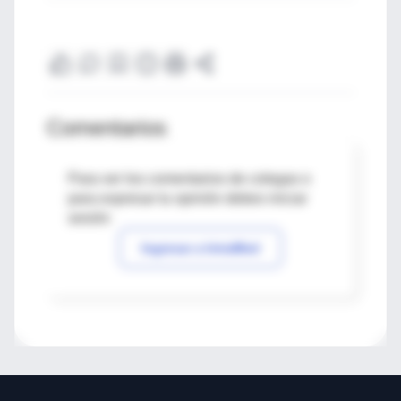
Comentarios
Para ver los comentarios de colegas o
para expresar tu opinión debes iniciar
sesión
Ingresar a IntraMed