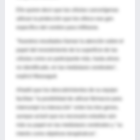
Ello quiere decir que las células cancerígenas
utilizan la protección que les ofrece ese gen
específico del cerebro para infiltrarse.
"Nuestros resultados llaman la atención sobre el
papel del revestimiento de la superficie de las
células como un participante más, hasta ahora
no identificado, en las metástasis cerebrales",
explicó Massagué.
Añadió que los descubrimientos de su equipo
facilitan "la posibilidad de utilizar fármacos para
interrumpir la interacción" entre los tres genes,
aunque aclaró que es necesario estudiar aún
más su papel en las metástasis cerebrales y "su
interés como objetivos terapéuticos".