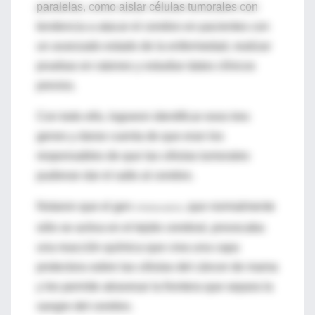
paralelas, como aislar células tumorales con
tendencia a atacar el cerebro en pacientes con
un avanzado estado de la enfermedad, realizar
pruebas en ratones y estudiar datos clínicos
previos.
Con todo ello, lograron identificar esos tres
genes y darse cuenta de que eran los
responsables de que las células tumorales
pudieran dar el salto al cerebro.
Notaron que el gen
, que normalmente
ST6GALNAC5
sólo se activa en el tejido cerebral, provocaba
una reacción química que crea una capa
protectora sobre las células del cáncer de mama
y les permite atravesar la frontera que separa la
sangre del cerebro.