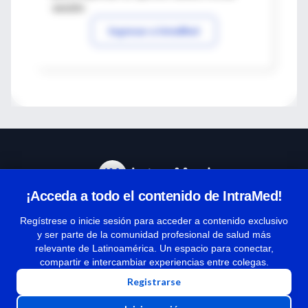
sesión
Ingresar a IntraMed
¡Acceda a todo el contenido de IntraMed!
Centro de Ayuda
Regístrese o inicie sesión para acceder a contenido exclusivo
y ser parte de la comunidad profesional de salud más
relevante de Latinoamérica. Un espacio para conectar,
Términos y condiciones
compartir e intercambiar experiencias entre colegas.
| Políticas de privacidad
Registrarse
| Todos los derechos reservados | Copyright 1997-2026