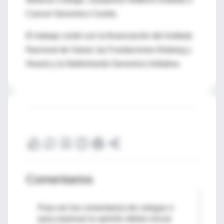
Cancer Genomics Centre.
El trabajo contó con la financiación del Instituto
Nacional de Salud, las Fundaciones Kleberg y
Hearst y la Netherlands Genomics Initiative.
Comentarios
Para ver los comentarios de colegas o
para expresar tu opinión debes iniciar