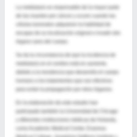
La metástasis es responsable de la mayor parte
de las muertes por cáncer y ocurre cuando las
células tumorales adquieren la habilidad de
escapar de su localización original e invadir otro
órgano sano del cuerpo.
Se da la circunstancia de que la incidencia de
metástasis en el cerebro está en aumento,
debido a la resistencia que desarrolla el cuerpo
humano a los tratamientos que son efectivos
para evitar la propagación por otros órganos.
En la elaboración de este estudio han
participado también la Universidad de Chicago
y diferentes instituciones médicas de Holanda,
como Academic Medical Center, Erasmus
Medical College, Josephine Nefkens Institute y