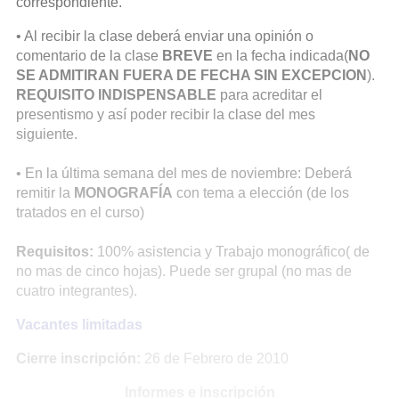
correspondiente.
• Al recibir la clase deberá enviar una opinión o
comentario de la clase
BREVE
en la fecha indicada(
NO
SE ADMITIRAN FUERA DE FECHA SIN EXCEPCION
).
REQUISITO INDISPENSABLE
para acreditar el
presentismo y así poder recibir la clase del mes
siguiente.
• En la última semana del mes de noviembre: Deberá
remitir la
MONOGRAFÍA
con tema a elección (de los
tratados en el curso)
Requisitos:
100% asistencia y Trabajo monográfico( de
no mas de cinco hojas). Puede ser grupal (no mas de
cuatro integrantes).
Vacantes limitadas
Cierre inscripción:
26 de Febrero de 2010
Informes e inscripción