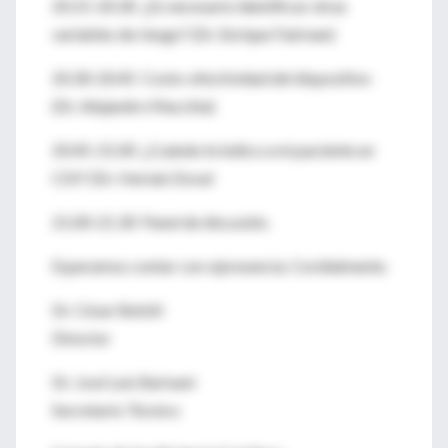
20.15-20.30 ¿Es necesario identificar otras
variables de riesgo? (Dr. Enrique Fairman)
20.30-20.45 Costo-efectividad del dispositivo
(Dr. Alejandro Macchia)
20.45-21.00 ¿Cuándo le indico a mi paciente un
CDI? (Dr. Hernán Doval
21.00-21.30 Panel de discusión.
Esperamos contar con v/presencia. Cordialmente.
Dr. César Belziti
Director
Dr. José Luis Barisani
Secretario Técnico