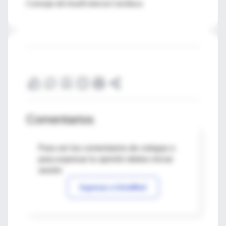
Consejo de Insuficiencia Cardíaca
Comentarios
Para ver los comentarios de colegas o
para expresar tu opinión debes iniciar
sesión
Ingresar a IntraMed