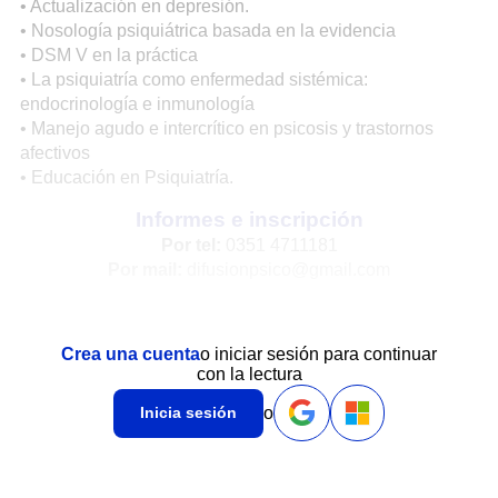
• Actualización en depresión.
• Nosología psiquiátrica basada en la evidencia
• DSM V en la práctica
• La psiquiatría como enfermedad sistémica:
endocrinología e inmunología
• Manejo agudo e intercrítico en psicosis y trastornos
afectivos
• Educación en Psiquiatría.
Informes e inscripción
Por tel:
0351 4711181
Por mail:
difusionpsico@gmail.com
Crea una cuenta
o iniciar sesión para continuar
con la lectura
o
Inicia sesión