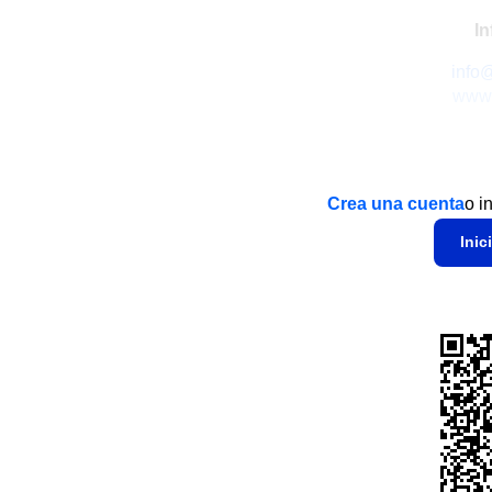
In
info
www.
Crea una cuenta
o i
Inic