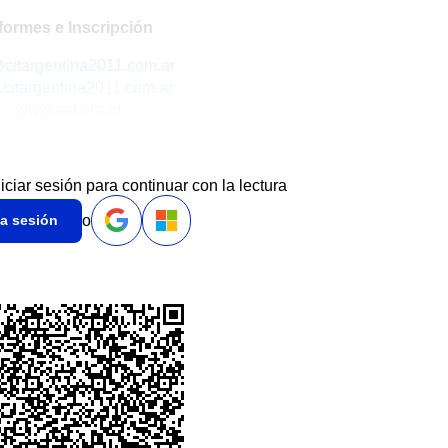
formes e Inscripción
@citargentina2011.com.ar
citargentina2011.com.ar
www.aat.org.ar
niciar sesión para continuar con la lectura
o
ia sesión