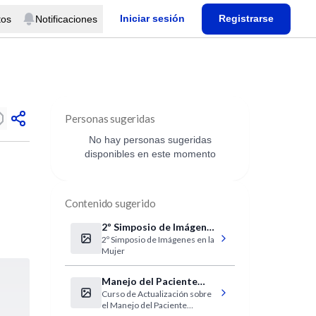
Iniciar sesión
Registrarse
tos
Notificaciones
Personas sugeridas
No hay personas sugeridas
disponibles en este momento
Contenido sugerido
2º Simposio de Imágenes
2º Simposio de Imágenes en la
en la Mujer
Mujer
Manejo del Paciente
Curso de Actualización sobre
Reumático
el Manejo del Paciente