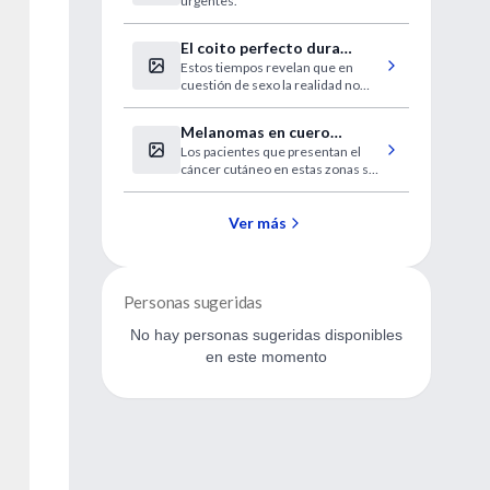
urgentes.
El coito perfecto dura
Estos tiempos revelan que en
entre 7 y 13 minutos
cuestión de sexo la realidad no
supera la ficción.
Melanomas en cuero
Los pacientes que presentan el
cabelludo y cuello más
cáncer cutáneo en estas zonas se
letales
enfrentan a un mayor riesgo de
muerte que aquellos que lo tienen
en los brazos, piernas o tronco.
Ver más
Personas sugeridas
No hay personas sugeridas disponibles
en este momento