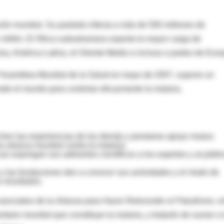
ón mundial. Su parásito infecta a más de 500 millones de
millón. El África subsahariana soporta la mayor carga de
ia, América Latina, el Oriente Medio e incluso a partes de Euro
60ª Asamblea Mundial de la Salud en mayo de 2007, supone un
do el mundo para controlar eficazmente la malaria.
chen las experiencias de los demás y prestarse apoyo mutuo;
 alianza mundial contra la malaria;
as expongan sus adelantos científicos a los expertos y al públi
 y las fundaciones den a conocer sus actividades y el modo de
 resultados.
 asociados de la
Alianza para Hacer Retroceder el Paludismo
, e
nitario mundial que constituye la malaria, y tratarán de sumar a 