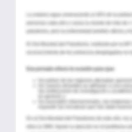
La malaria sigue amenazando al 40% de la poblaci
personas cada año y causa la muerte de más de 1 
paludismo, pero la enfermedad también afecta a As
El Día Mundial del Paludismo, instituido por la 
reconocimiento de los esfuerzos desplegados en to
Esa jornada ofrece la ocasión para que:
los países de las regiones afectadas aprove
los nuevos donantes se adhieran a una nueva
las instituciones de investigación y académic
en general; y
los asociados internacionales, las empresas
expandir las iniciativas que han dado buenos
En el Día Mundial del Paludismo de este año, los
ellos la OMS, fijarán la atención en el problema sa