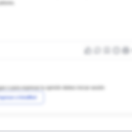
udismo.
as o para expresar tu opinión debes iniciar sesión
ngresar a IntraMed