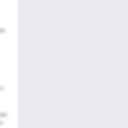
pa.
co
ntre
la