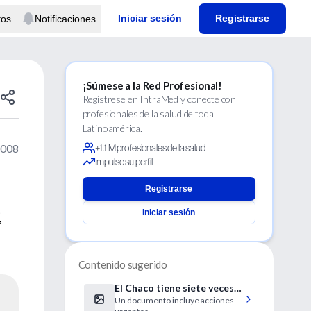
Iniciar sesión
Registrarse
tos
Notificaciones
¡Súmese a la Red Profesional!
Regístrese en IntraMed y conecte con
profesionales de la salud de toda
Latinoamérica.
2008
+1.1 M profesionales de la salud
Impulse su perfil
Registrarse
Iniciar sesión
,
Contenido sugerido
El Chaco tiene siete veces
Un documento incluye acciones
más Chagas