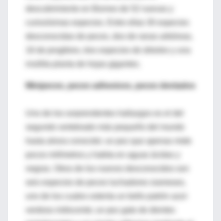
descubrimiento en Borneo de 52 nuevas y
curiosísimas especies. Entre ellas 30 especies
desconocidas de peces, dos de ranas arbóreas,
16 de jengibres, tres especies de árboles y una
insólita planta de hojas gigantes.
Minipeces, peces adhesivos, peces dentados
Uno de los sorprendentes hallazgos es el del
segundo vertebrado más pequeño del mundo
hasta ahora conocido: un pez que apenas mide
pocos milímetros y habita en aguas ácidas y
negras. Otros de los nuevos desconocidos son
seis especies de peces luchadores siameses,
uno de los cuales ostenta un bello patrón azul-
verdoso iridiscente; un pez gato de dientes