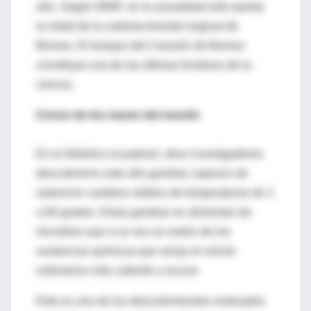
año. Según WWF, en la actualidad sólo queda
la mitad de la cubierta forestal original de
Borneo. El bosque del Corazón de Borneo
constituye una de las últimas fronteras de la
ciencia.
Censo de los mares del mundo
En el Atlántico ecuatorial, otros investigadores
descubrieron este año gambas capaces de
sobrevivir cambios súbitos de temperaturas de 2
a 80 grados. Estas gambas se alimentan de
microbios que a su vez se nutren de las
sustancias químicas que arroja el volcán
submarino más caliente y oscuro.
Este es uno de los descubrimientos realizados