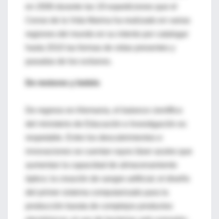
en 2006 durante las 19 expediciones que el
Censo de la Vida Marina ha realizado en varias
regiones del mundo en su intento por catalogar
hasta 2010 las formas de vidas presentes y
pasadas de los océanos.
De motores y bebés
De regreso en Alemania, el balance científico
del ministerio de Educación e Investigación es
respetable. Entre los descubrimientos e
innovaciones se cuentan rayos láser azules que
aumentan la capacidad de almacenamiento
óptico; la creación de sangre artificial; el diseño
del primer sistema computarizado para la
producción barata de complejos productos