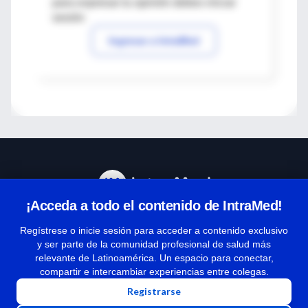
para expresar tu opinión debes iniciar
sesión
Ingresar a IntraMed
¡Acceda a todo el contenido de IntraMed!
Centro de Ayuda
Regístrese o inicie sesión para acceder a contenido exclusivo
y ser parte de la comunidad profesional de salud más
relevante de Latinoamérica. Un espacio para conectar,
Términos y condiciones
compartir e intercambiar experiencias entre colegas.
| Políticas de privacidad
Registrarse
| Todos los derechos reservados | Copyright 1997-2026