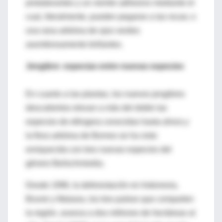
protuberantes y un vientre adhesivo mediante el
cual, literalmente, pueden pegarse a las rocas; o
una rana arbórea de ojos verdes
asombrosamente brillantes.
Jengibre: especias entre nuevas especies
En cuanto a las plantas, los nuevos jengibres
descubiertos elevan a más del doble las
especies de etlingera conocidas hasta ahora y
la flora arbórea de Borneo se ha visto
enriquecida con tres nuevas especies del
género Beilschmiedia.
Desde 1996, la deforestación en Indonesia,
Brunei y Malasia, los tres países que comparten
la región, avanza a dos millones de hectáreas al