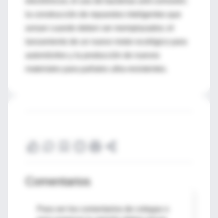
electrónicos; el uso de bacterias anti-corrosión;
la construcción de repuestos inteligentes que
avisan cuando deben ser reemplazados; el
lanzamiento de un nuevo motor ecológico para
automóviles y la producción de nuevos
materiales para pañales ultra-resistentes.
Comentarios
Para ver los comentarios de colegas o