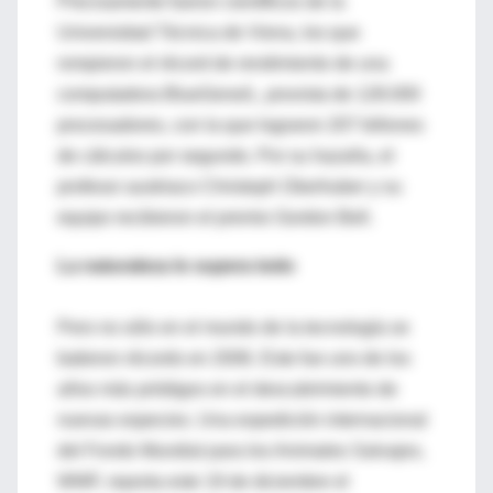
Precisamente fueron científicos de la
Universidad Técnica de Viena, los que
rompieron el récord de rendimiento de una
computadora BlueGene/L, provista de 128.000
procesadores, con la que lograron 207 billones
de cálculos por segundo. Por su hazaña, el
profesor austriaco Christoph Überhuber y su
equipo recibieron el premio Gordon Bell.
La naturaleza lo supera todo
Pero no sólo en el mundo de la tecnología se
batieron récords en 2006. Este fue uno de los
años más pródigos en el descubrimiento de
nuevas especies. Una expedición internacional
del Fondo Mundial para los Animales Salvajes,
WWF, reporta este 19 de diciembre el