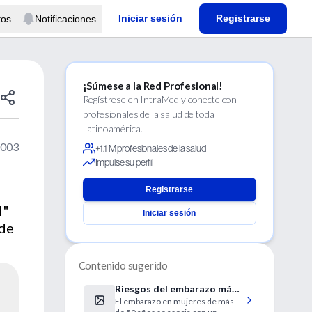
Iniciar sesión
Registrarse
tos
Notificaciones
¡Súmese a la Red Profesional!
Regístrese en IntraMed y conecte con
profesionales de la salud de toda
Latinoamérica.
2003
+1.1 M profesionales de la salud
Impulse su perfil
Registrarse
l"
Iniciar sesión
 de
Contenido sugerido
Riesgos del embarazo más
El embarazo en mujeres de más
allá de los 50 años