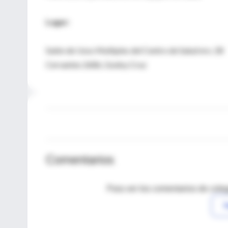
Lugar:
Salón de Usos Multiples del Centro de Salud nro. 28
Cervantes 2686, Godoy Cruz
Comentarios
Para ver los comentarios de coleg
I