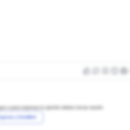
as o para expresar tu opinión debes iniciar sesión
ngresar a IntraMed