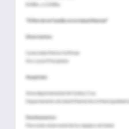
8:00hs. a 13:00hs.
"El Rol de la Familia en la Salud Mental"
Disertantes:
Licenciada Marta Hoffman
Dra. Lucía Principiano
Auspician:
Area departamental de Godoy Cruz
Departamento de Salud Mental de la Municipalidad
Destinatarios:
Para todo el personal de los equipos de Salud