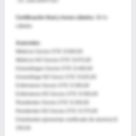
-
Dr. Julio BARTOLI
Certificación final y horas cátedra:
36 hs
cátedra
Aranceles:
Médicos Socios STIC $ 600,00
Médicos NO Socios STIC $ 875,00
Kinesiólogos Socios STIC $ 400,00
Kinesiólogo NO Socio STIC $ 625,00
Enfermeros Socios STIC $ 300,00
Enfermeros NO Socios STIC $ 500,00
Residentes Socios STIC $ 200,00
Residentes NO Socios STIC $ 375,00
Estudiantes (presentar certificado de alumno) $
250,00