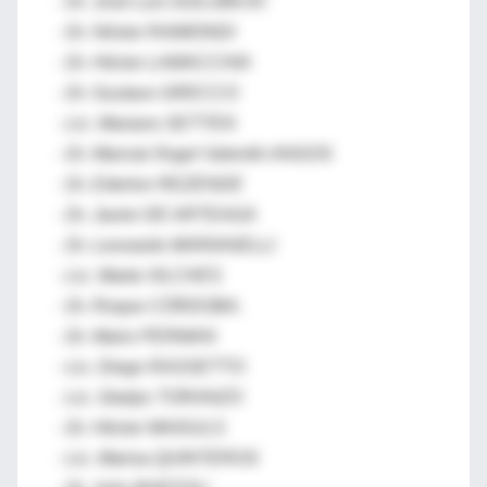
-
Dr. José Luis GOLUBICKI
-
Dr. Néstor RAIMONDI
-
Dr. Héctor LAMACCHIA
-
Dr. Gustavo GRECCO
-
Lic. Mariano SETTEN
-
Dr. Marcial Ángel Valentín ANGOS
-
Dr. Ederlon REZENDE
-
Dr. Javier DE ARTEAGA
-
Dr. Leonardo MARIANELLI
-
Lic. Marta VILCHES
-
Dr. Roque CÓRDOBA.
-
Dr. Mario PERMAN
-
Lic. Diego RASSETTO
-
Lic. Gladys TORANZO
-
Dr. Héctor MAISULS
-
Lic. Marisa QUINTEROS