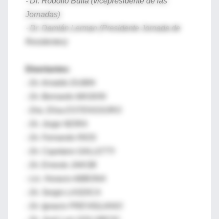
- Dr. Rodolfo Buffa (vicepresidente de las
Jornadas)
- Dr. Damián Lerman (Presidente Jornada de
Residentes)
Disertantes:
- Dr. Arnaldo DUBIN
-
Dr. Bernardo MASKIN
-
Dra. Elisa ESTENSSORO
-
Dr. Jorge NEIRA
-
Dr. Fernando RIOS
-
Dr. Cayetano GALLETTI
-
Dr. Ernesto JAKOB
-
Lic. Horacio ABBONA
-
Dr. Sergio LASDICA
-
Dr. Ignacio PREVIGLIANO