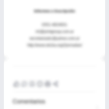
Informes e Inscripción
0351-4824831
rrii@jointgroup.com.ar
secretariastic@yahoo.com.ar
http://www.sticba.org/2jornadas/
Comentarios