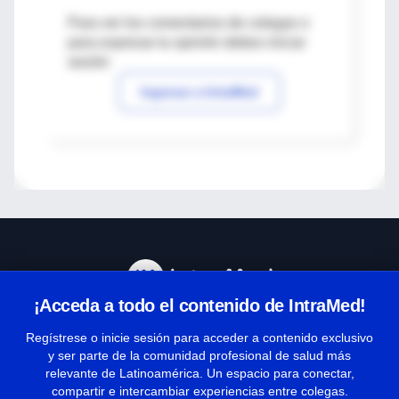
Para ver los comentarios de colegas o
para expresar tu opinión debes iniciar
sesión
Ingresar a IntraMed
¡Acceda a todo el contenido de IntraMed!
Centro de Ayuda
Regístrese o inicie sesión para acceder a contenido exclusivo
y ser parte de la comunidad profesional de salud más
relevante de Latinoamérica. Un espacio para conectar,
Términos y condiciones
compartir e intercambiar experiencias entre colegas.