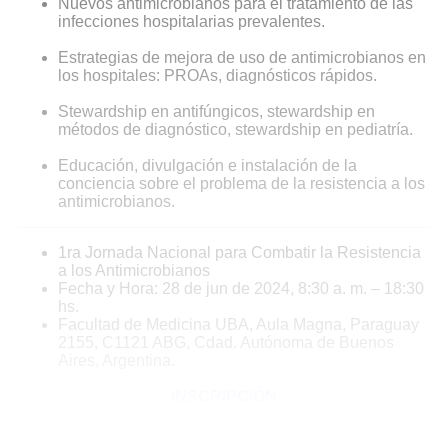
Nuevos antimicrobianos para el tratamiento de las
infecciones hospitalarias prevalentes.
Estrategias de mejora de uso de antimicrobianos en
los hospitales: PROAs, diagnósticos rápidos.
Stewardship en antifúngicos, stewardship en
métodos de diagnóstico, stewardship en pediatría.
Educación, divulgación e instalación de la
conciencia sobre el problema de la resistencia a los
antimicrobianos.
1ra Jornada Nacional para Combatir la Resistencia
a los Antimicrobianos
Fecha y Hora: 28 de jun de 2024, 8:30 a. m. – 18:30
hs.
Facultad de Medicina UBA, Aula Magna, Paraguay
2155, C1121 ABG, Cdad. Autónoma de Buenos
Aires, Argentina.
INSCRIPCIÓN