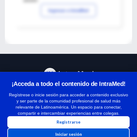
sesión
Ingresar a IntraMed
¡Acceda a todo el contenido de IntraMed!
Centro de Ayuda
Regístrese o inicie sesión para acceder a contenido exclusivo
y ser parte de la comunidad profesional de salud más
relevante de Latinoamérica. Un espacio para conectar,
Términos y condiciones
compartir e intercambiar experiencias entre colegas.
| Políticas de privacidad
Registrarse
| Todos los derechos reservados | Copyright 1997-2026
Iniciar sesión