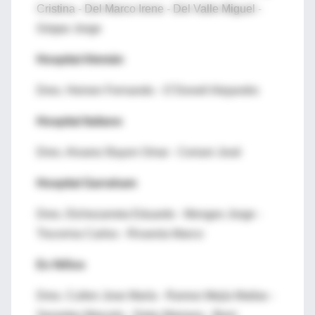
Cristina - Del Marco Irene - Del Valle Miguel -
Grippo Jorge
Hospital Alemán
Dres. Heinen Fernando - O´Donell Alejandro
Hospital Italiano
Dres. Alvarez Bayon Omar - Ceriani José
Hospital Garraham
Dres. Etchezarreta Eduardo - Monges Jorge -
Tiscornia Carlos - Rivarola Marco
Ex Niños
Dres. Cullen Jose María - Ramos Mejía Matías -