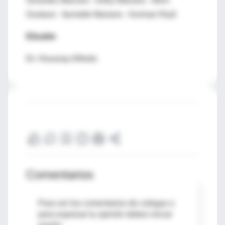
Serantes Marcelo - Detry Mariano - Berri
Gustavo - Iturralde Mariano - Korman Raúl
Elizalde
Dr. Houssay Alfredo
Comentarios
Para ver los comentarios de colegas o
para expresar tu opinión debes iniciar