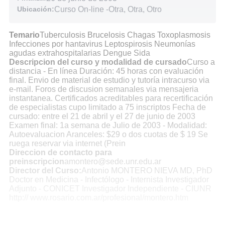
Ubicación:
Curso On-line
-
Otra, Otra, Otro
Temario
Tuberculosis Brucelosis Chagas Toxoplasmosis
Infecciones por hantavirus Leptospirosis Neumonías
agudas extrahospitalarias Dengue Sida
Descripcion del curso y modalidad de cursado
Curso a
distancia - En línea Duración: 45 horas con evaluación
final. Envio de material de estudio y tutoría intracurso via
e-mail. Foros de discusion semanales via mensajeria
instantanea. Certificados acreditables para recertificación
de especialistas cupo limitado a 75 inscriptos Fecha de
cursado: entre el 21 de abril y el 27 de junio de 2003
Examen final: 1a semana de Julio de 2003 - Modalidad:
Autoevaluacion Aranceles: $29 o dos cuotas de $ 19 Se
ruega reservar via internet (Prein
Direccion de contacto para
preinscripcion
amontero@sede.unr.edu.ar
Director del Curso:
Antonio MONTERO NIEVA MD, PhD
Doctor en Medicina - Infectólogo - Internista Investigador
Adjunto - CONICET Investigador Independiente - CIUNR
http:// www.rosario.com.ar/profesional/montero.htm