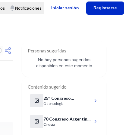
Iniciar sesión
Registrarse
tos
Notificaciones
Personas sugeridas
No hay personas sugeridas
disponibles en este momento
Contenido sugerido
25° Congreso
Odontología
Internacional de
Odontología
70 Congreso Argentino
Cirugia
de Cirugía