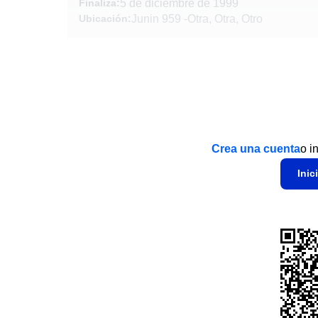
Finaliza:
5 de diciembre de 1999
Ubicación:
Junin 959
-
Otra, Otra, Otro
Crea una cuenta
o i
Inic