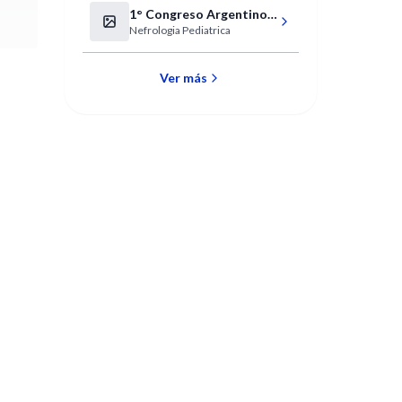
1° Congreso Argentino
Nefrologia Pediatrica
de Nefrología Pediátrica
- Jornadas Argentinas
de Enfermería y Técnicos
Ver más
en Nefrología Pediátrica