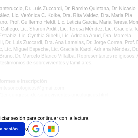
anteruccio, Dr. Luis Zuccardi, Dr. Ramiro Quintana, Dr. Nicasio
lez, Lic. Verónica C. Koike, Dra. Rita Valdez, Dra. María Pia
o, Prof. Guillermo Heldt, Lic. Leticia García, María Teresa Morr
o Gallego, Lic. Sharon Arditi, Lic. Teresa Méndez, Lic. Graciela T
 Estrabiz, Lic. Cynthia Sibelli, Lic. Adriana Abud, Dra. Marcela
i, Dr. Luis Zuccardi, Dra. Ana Lamelas, Dr. Jorge Correa, Prof.
, Lic. Miguel Espeche, Lic. Graciela Karol, Adriana Méndez, Dr
runo, Dr. Marcelo Blanco Villalba, Representantes religiosos: 
estimonios de sobrevivientes y familiares.
formes e Inscripción
ientesoncologicos@gmail.com
g/1er-congreso-de-sobrevivientes-oncologicos.html
niciar sesión para continuar con la lectura
o
ia sesión