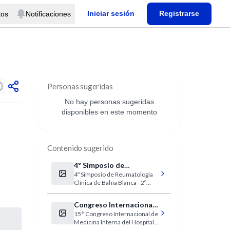
Iniciar sesión
Registrarse
tos
Notificaciones
Personas sugeridas
No hay personas sugeridas
disponibles en este momento
Contenido sugerido
4º Simposio de
4º Simposio de Reumatología
Reumatología Clínica
Clínica de Bahía Blanca - 2º
Taller de Reumatología
Pediátrica - 2º Taller de
Congreso Internacional
Reumatología Clínica - 3º
15° Congreso Internacional de
de Medicina Interna del
Módulo del Curso
Medicina Interna del Hospital
Interdisciplinario de
Hospital de Clínicas