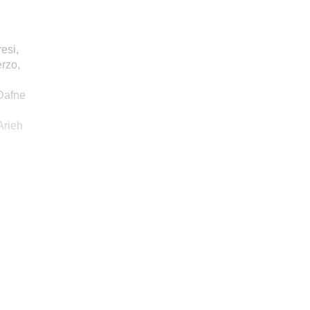
esi,
erzo,
 Dafne
.
Arieh