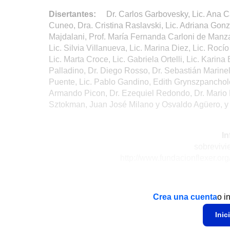
Disertantes:
Dr. Carlos Garbovesky, Lic. Ana C
Cuneo, Dra. Cristina Raslavski, Lic. Adriana Gonzá
Majdalani, Prof. María Fernanda Carloni de Manzan
Lic. Silvia Villanueva, Lic. Marina Diez, Lic. Rocí
Lic. Marta Croce, Lic. Gabriela Ortelli, Lic. Karina
Palladino, Dr. Diego Rosso, Dr. Sebastián Marinell
Puente, Lic. Pablo Gandino, Edith Grynszpancholc
Armando Picon, Dr. Ezequiel Redondo, Dr. Mario B
Sztokman, Juan José Milano y Osvaldo Agüero, y t
In
sobreviv
http://www.fundacionflexer.or
Crea una cuenta
o i
Inic