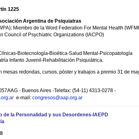
tín 1225
ociación Argentina de Psiquiatras
(WPA); Miembro de la Word Federation For Mental Health (WFM
n Council of Psychiatric Organizations (IACPO)
Clínicas-Biotecnología-Bioética-Salud Mental-Psicopatología
ría Infanto Juvenil-Rehabilitación Psiquiátrica.
n mesas redondas, cursos, póster y trabajos a premio 31 de ma
57AAG - Buenos Aires -Telefax: (54-11) 4313-0278 -
org.ar
e-mail:
congresos@aap.org.ar
udio de la Personalidad y sus Desordenes-IAEPD
ía
08