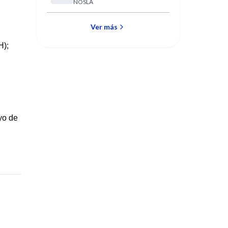
NOSLA
por incisión única
Ver más
H);
yo de