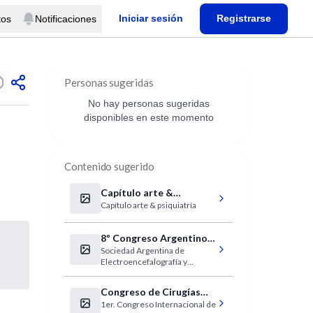
Iniciar sesión
Registrarse
tos
Notificaciones
Personas sugeridas
No hay personas sugeridas
disponibles en este momento
Contenido sugerido
Capítulo arte &
Capítulo arte & psiquiatría
psiquiatría
8º Congreso Argentino
Sociedad Argentina de
de Neurofisiología
Electroencefalografía y
Clínica
Neurofisiología Clínica
Congreso de Cirugías
1er. Congreso Internacional de
por orificios naturales y