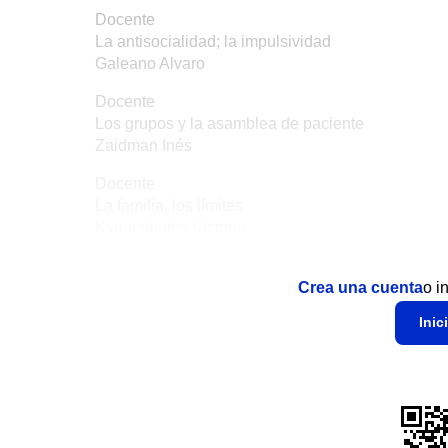
Docente
La antisocialidad; la impulsividad
Galeano Alvaro
Docente
Los grupos y la asamblea de paciente
Zaidman Inés
Docente
La familia, los límites
Kyriacópulos Victoria
Crea una cuenta
o i
Inic