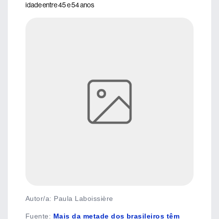
idade entre 45 e 54 anos
Autor/a: Paula Laboissière
Fuente
:
Mais da metade dos brasileiros têm