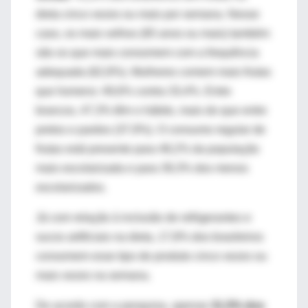
dieta cinco vezes ou mais por semana. Nesse
caso, os mais velhos (65 anos ou mais) também
são os que mais consomem com a frequência
adequada (62,8%). Mulheres comem mais frutas
que homens: 49,6% contra 33,4%. Entre
brancos, 47,3% têm o hábito, mais do que entre
pretos e pardos (37,9%). O consumo regular de
frutas está presente para 48,2% da população
mais escolarizada e para 39,3% dos menos
escolarizados.
Já com relação à inclusão de refrigerantes e
sucos artificiais na dieta, 17,8% dos brasileiros
consomem esse tipo de produto cinco vezes ou
mais vezes na semana.
De acordo com a pesquisa, apenas
31,5% dos