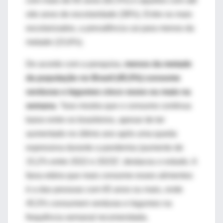
com mais de 65 anos (62,5%) e aqueles com até
oito anos de escolaridade (38%). Entre os mais
escolarizados, a prevalência cai para menos da
metade (15,6%).
De acordo com a pesquisa,
menos da metade
da população no Brasil (45,5%) consome
verduras e legumes cinco vezes ou mais na
semana
. “Isso mostra que o consumo continua
baixo entre os brasileiros, apesar de ter
aumentado no último ano após uma queda
expressiva durante a pandemia (aumento de
15,2% entre 2022 e 2023)”, destacou o estudo. A
faixa etária que mais consome esses alimentos
é a das pessoas com 65 anos ou mais, onde
45,5% consumem verduras e legumes na
frequência semanal recomendada.