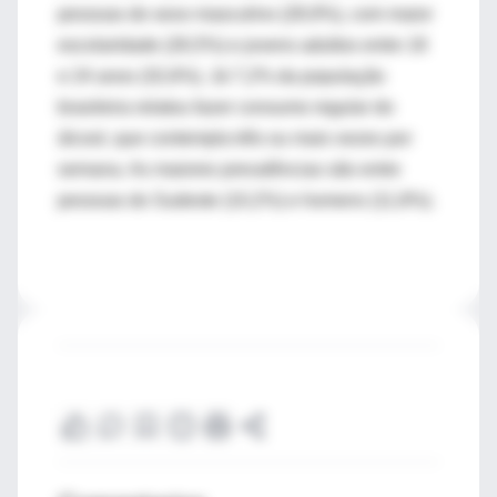
pessoas do sexo masculino (28,9%), com maior
escolaridade (26,5%) e jovens adultos entre 18
e 24 anos (32,6%). Já 7,2% da população
brasileira relatou fazer consumo regular do
álcool, que contempla três ou mais vezes por
semana. As maiores prevalências são entre
pessoas do Sudeste (10,2%) e homens (11,8%).