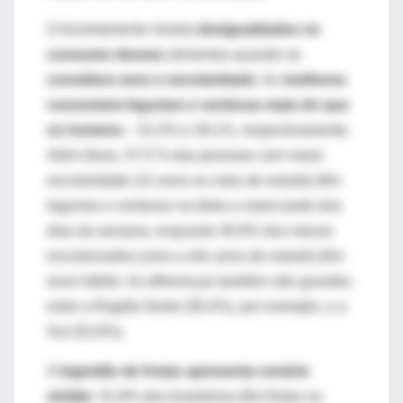
O levantamento mostra
desigualdades no
consumo desses
alimentos quando se
considera sexo e escolaridade
. As
mulheres
consomem legumes e verduras mais do que
os homens
– 51,5% e 39,1%, respectivamente.
Além disso, 57,5 % das pessoas com maior
escolaridade (12 anos ou mais de estudo) têm
legumes e verduras na dieta a maior parte dos
dias da semana, enquanto 40,9% dos menos
escolarizados (zero a oito anos de estudo) têm
esse hábito. As diferenças também são grandes
entre a Região Norte (36,4%), por exemplo, e a
Sul (52,6%).
A
ingestão de frutas apresenta cenário
similar
: 41,8% dos brasileiros têm frutas na