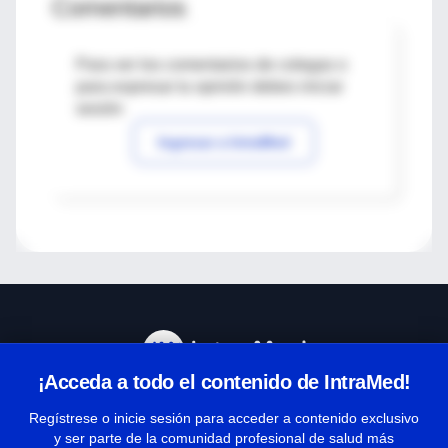
Comentarios
Para ver los comentarios de colegas o
para expresar tu opinión debes iniciar
sesión
Ingresar a IntraMed
¡Acceda a todo el contenido de IntraMed!
Centro de Ayuda
Regístrese o inicie sesión para acceder a contenido exclusivo
y ser parte de la comunidad profesional de salud más