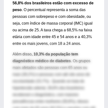
56,8% dos brasileiros estão com excesso de
peso
. O percentual representa a soma das
pessoas com sobrepeso e com obesidade, ou
seja, com índice de massa corporal (IMC) igual
ou acima de 25. A taxa chega a 68,5% na faixa
etária com idade entre 45 e 54 anos e a 40,3%
entre os mais jovens, com 18 a 24 anos.
Além disso
, 10,3% da população tem
diagnóstico médico de diabetes
. Os grupos
mais afetados são pessoas com 65 anos ou
mais (26,2%) e pessoas com até oito anos de
escolaridade (15,7%). Quando se trata de
hipertensão arterial, 26,6% dos brasileiros
receberam o diagnóstico, com maiores
prevalências entre mulheres (30,8%), idosos