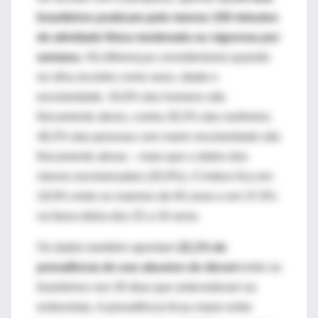
brasileiros praticam pelo menos 150 minutos
de atividade física moderada ou vigorosa por
semana
. Há diferenças consideráveis quando
se olha recortes como sexo, idade e
escolaridade. 34,8% dos homens são
fisicamente ativos, contra 28,3% das mulheres.
48,3% das pessoas com maior escolaridade são
fisicamente ativas – mais que o dobro dos
menos escolarizados (20,9%). O índice fica em
18,9% entre os maiores de 65 anos e em 37,9%
na faixa etária dos 25 a 34 anos.
Os dados também apontam
22,1% de
prevalência de uso abusivo do álcool
entre os
brasileiros nos 30 dias que antecederam as
entrevistas. A prevalência ficou maior entre