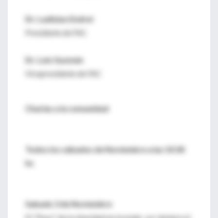
Dr. Ladislao Endrei
Presidente de FAC
Dr. Luis Guzmán
Vicepresidente de FAC
Charlas a la comunidad
Todos los sábados de Noviembre a las 10:30
hs
Sabado 3 de Noviembre
El "Peso" de la obesidad en la mujer ¿es siempre el