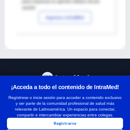
para expresar tu opinión debes iniciar
sesión
Ingresar a IntraMed
¡Acceda a todo el contenido de IntraMed!
Centro de Ayuda
Regístrese o inicie sesión para acceder a contenido exclusivo
y ser parte de la comunidad profesional de salud más
relevante de Latinoamérica. Un espacio para conectar,
Términos y condiciones
compartir e intercambiar experiencias entre colegas.
| Políticas de privacidad
Registrarse
| Todos los derechos reservados | Copyright 1997-2026