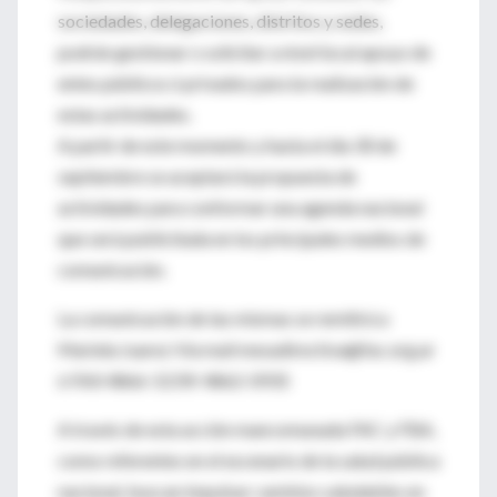
sociedades, delegaciones, distritos y sedes,
podrán gestionar o solicitar a nivel local apoyo de
entes públicos ó privados para la realización de
estas actividades.
A partir de este momento y hasta el día 30 de
septiembre se aceptará la propuesta de
actividades para conformar una agenda nacional
que será publicitada en los principales medios de
comunicación.
La comunicación de las mismas se remitirá a
Mariela Juarez Vía mail mesadirectiva@fac.org.ar
ó FAX 4866-5239/ 4862-0935
A través de esta acción mancomunada FAC y FBA,
como referentes en el escenario de la salud pública
nacional, buscan impulsar cambios saludables en