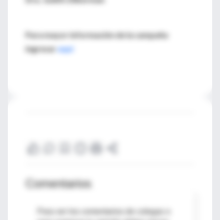
Para mayor información de la campaña
ingresar
aquí
Comentarios
Para ver los comentarios de colegas o