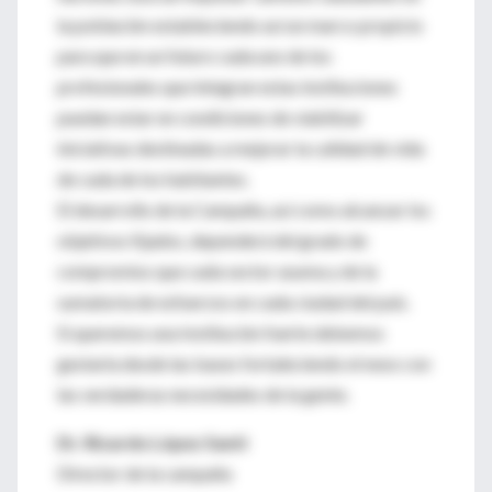
la población estableciendo así un marco propicio
para que en un futuro cada uno de los
profesionales que integran estas instituciones
puedan estar en condiciones de viabilizar
iniciativas destinadas a mejorar la calidad de vida
de cada de los habitantes.
El desarrollo de la Campaña, así como alcanzar los
objetivos fijados, dependerá del grado de
compromiso que cada sector asuma y de la
sumatoria de esfuerzos en cada ciudad del país.
Si queremos una Institución fuerte debemos
gestarla desde las bases fortaleciendo el nexo con
las verdaderas necesidades de la gente.
Dr. Ricardo López Santi
Director de la campaña