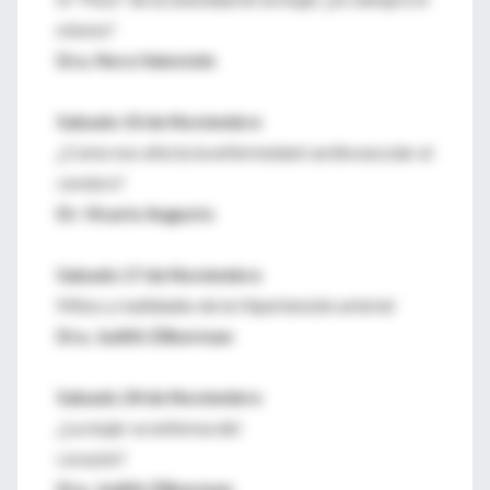
mismo?
Dra. Nora Vainstein
Sabado 10 de Noviembre
¿Como nos afecta la enfermedad cardiovascular al
cerebro?
Dr. Vicario Augusto
Sabado 17 de Noviembre
Mitos y realidades de la Hipertensión arterial
Dra. Judith Zilberman
Sabado 24 de Noviembre
¿La mujer se enferma del
corazón?
Dra. Judith Zilberman