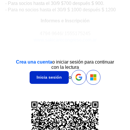
- Para socios hasta el 30/9 $700 después $ 900.
- Para no socios hasta el 30/9 $ 1000 después $ 1200
Informes e Inscripción
4794-9646/ 1555175245
www.sakicarecongreso.com.ar
Crea una cuenta
o iniciar sesión para continuar
con la lectura
o
Inicia sesión